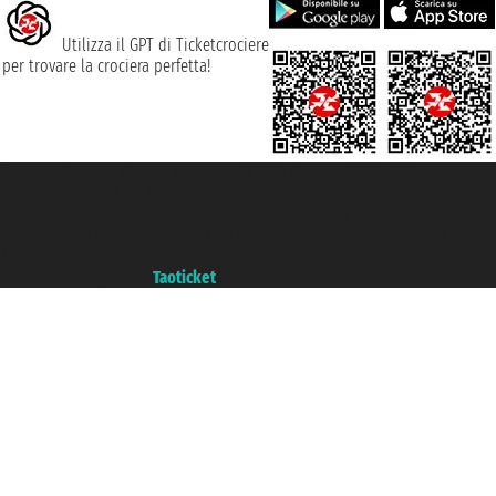
Utilizza il GPT di Ticketcrociere
per trovare la crociera perfetta!
Taoticket S.r.l. Via Brigata Liguria, 3/21 16121 Genova ©2007/2026 -
Ticketcrociere ® è un Marchio Registrato
P.Iva 06206400720 - Capitale Sociale € 100.000,00 i.v. - Iscritta alla Camera
di Commercio di Genova con REA 433093. - Aut. Prov. n° 6167/131601 -
Assicurazione Unipol - polizza n. 206484182
Un portale del gruppo
Taoticket