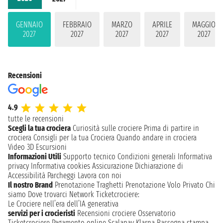
GENNAIO
FEBBRAIO
MARZO
APRILE
MAGGIO
2027
2027
2027
2027
2027
Recensioni
4.9
tutte le recensioni
Scegli la tua crociera
Curiosità sulle crociere
Prima di partire in
crociera
Consigli per la tua Crociera
Quando andare in crociera
Video 3D
Escursioni
Informazioni Utili
Supporto tecnico
Condizioni generali
Informativa
privacy
Informativa cookies
Assicurazione
Dichiarazione di
Accessibilità
Parcheggi
Lavora con noi
Il nostro Brand
Prenotazione Traghetti
Prenotazione Volo Privato
Chi
siamo
Dove trovarci
Network
Ticketcrociere:
Le Crociere nell’era dell’IA generativa
servizi per i crocieristi
Recensioni crociere
Osservatorio
Ticketcrociere
Pagamento online
Scalapay
Klarna
Rassegna stampa