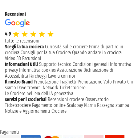
Recensioni
4.9
tutte le recensioni
Scegli la tua crociera
Curiosità sulle crociere
Prima di partire in
crociera
Consigli per la tua Crociera
Quando andare in crociera
Video 3D
Escursioni
Informazioni Utili
Supporto tecnico
Condizioni generali
Informativa
privacy
Informativa cookies
Assicurazione
Dichiarazione di
Accessibilità
Parcheggi
Lavora con noi
Il nostro Brand
Prenotazione Traghetti
Prenotazione Volo Privato
Chi
siamo
Dove trovarci
Network
Ticketcrociere:
Le Crociere nell’era dell’IA generativa
servizi per i crocieristi
Recensioni crociere
Osservatorio
Ticketcrociere
Pagamento online
Scalapay
Klarna
Rassegna stampa
Notizie e Aggiornamenti Crociere
Pagamenti