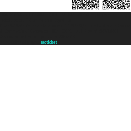
Taoticket S.r.l. Via Brigata Liguria, 3/21 16121 Genova ©2007/2026 -
Ticketcrociere ® è un Marchio Registrato
P.Iva 06206400720 - Capitale Sociale € 100.000,00 i.v. - Iscritta alla Camera
di Commercio di Genova con REA 433093. - Aut. Prov. n° 6167/131601 -
Assicurazione Unipol - polizza n. 206484182
Un portale del gruppo
Taoticket