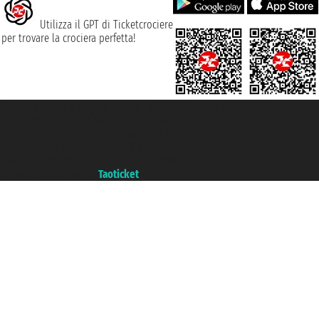
Utilizza il GPT di Ticketcrociere
per trovare la crociera perfetta!
Taoticket S.r.l. Via Brigata Liguria, 3/21 16121 Genova ©2007/2026 -
Ticketcrociere ® è un Marchio Registrato
P.Iva 06206400720 - Capitale Sociale € 100.000,00 i.v. - Iscritta alla Camera
di Commercio di Genova con REA 433093. - Aut. Prov. n° 6167/131601 -
Assicurazione Unipol - polizza n. 206484182
Un portale del gruppo
Taoticket