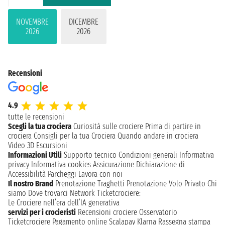
NOVEMBRE
DICEMBRE
2026
2026
Recensioni
4.9
tutte le recensioni
Scegli la tua crociera
Curiosità sulle crociere
Prima di partire in
crociera
Consigli per la tua Crociera
Quando andare in crociera
Video 3D
Escursioni
Informazioni Utili
Supporto tecnico
Condizioni generali
Informativa
privacy
Informativa cookies
Assicurazione
Dichiarazione di
Accessibilità
Parcheggi
Lavora con noi
Il nostro Brand
Prenotazione Traghetti
Prenotazione Volo Privato
Chi
siamo
Dove trovarci
Network
Ticketcrociere:
Le Crociere nell’era dell’IA generativa
servizi per i crocieristi
Recensioni crociere
Osservatorio
Ticketcrociere
Pagamento online
Scalapay
Klarna
Rassegna stampa