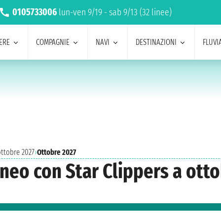
0105733006
lun-ven 9/19 - sab 9/13 (32 linee)
ERE
COMPAGNIE
NAVI
DESTINAZIONI
FLUVIA
ottobre 2027
›
Ottobre 2027
aneo con Star Clippers a ott