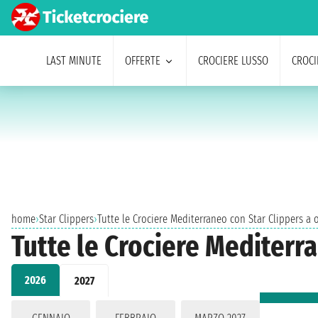
LAST MINUTE
OFFERTE
CROCIERE LUSSO
CROCI
home
›
Star Clippers
›
Tutte le Crociere Mediterraneo con Star Clippers a 
Tutte le Crociere Mediterr
2026
2027