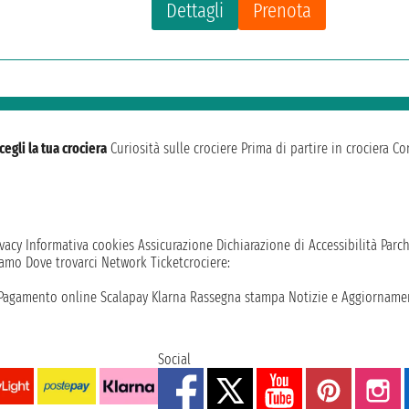
Dettagli
Prenota
cegli la tua crociera
Curiosità sulle crociere
Prima di partire in crociera
Con
vacy
Informativa cookies
Assicurazione
Dichiarazione di Accessibilità
Parc
iamo
Dove trovarci
Network
Ticketcrociere:
Pagamento online
Scalapay
Klarna
Rassegna stampa
Notizie e Aggiornamen
Social