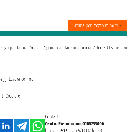
Ordina per:
Prezzo minore
sigli per la tua Crociera
Quando andare in crociera
Video 3D
Escursioni
heggi
Lavora con noi
ti Crociere
Contatti
Centro Prenotazioni 0105733006
lun-ven 9/19 - sab 9/13 (32 linee)