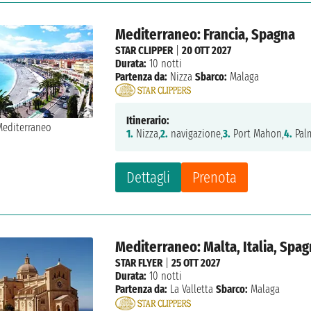
Mediterraneo: Francia, Spagna
STAR CLIPPER
|
20 OTT 2027
Durata:
10 notti
Partenza da:
Nizza
Sbarco:
Malaga
Itinerario:
1.
Nizza,
2.
navigazione,
3.
Port Mahon,
4.
Palm
Dettagli
Prenota
Mediterraneo: Malta, Italia, Spa
STAR FLYER
|
25 OTT 2027
Durata:
10 notti
Partenza da:
La Valletta
Sbarco:
Malaga