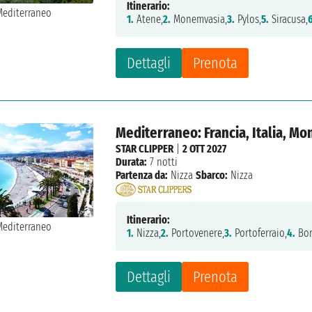
Itinerario:
1.
Atene,
2.
Monemvasia,
3.
Pylos,
5.
Siracusa,
Dettagli
Prenota
Mediterraneo: Francia, Italia, M
STAR CLIPPER
|
2 OTT 2027
Durata:
7 notti
Partenza da:
Nizza
Sbarco:
Nizza
Itinerario:
1.
Nizza,
2.
Portovenere,
3.
Portoferraio,
4.
Bon
Dettagli
Prenota