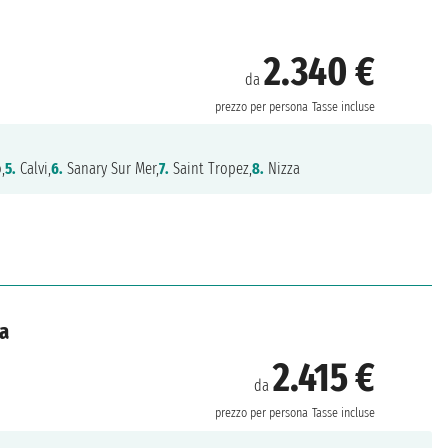
2.340 €
da
prezzo per persona
Tasse incluse
,
5.
Calvi,
6.
Sanary Sur Mer,
7.
Saint Tropez,
8.
Nizza
ta
2.415 €
da
prezzo per persona
Tasse incluse