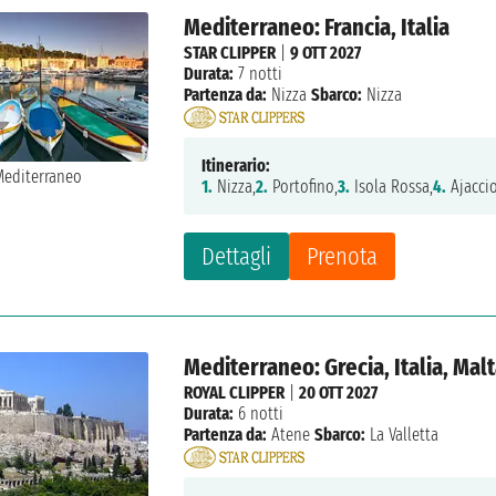
Mediterraneo: Francia, Italia
STAR CLIPPER
|
9 OTT 2027
Durata:
7 notti
Partenza da:
Nizza
Sbarco:
Nizza
Itinerario:
1.
Nizza,
2.
Portofino,
3.
Isola Rossa,
4.
Ajaccio
Dettagli
Prenota
Mediterraneo: Grecia, Italia, Mal
ROYAL CLIPPER
|
20 OTT 2027
Durata:
6 notti
Partenza da:
Atene
Sbarco:
La Valletta