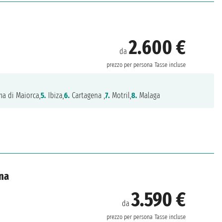
2.600 €
da
prezzo per persona
Tasse incluse
a di Maiorca,
5.
Ibiza,
6.
Cartagena ,
7.
Motril,
8.
Malaga
gna
3.590 €
da
prezzo per persona
Tasse incluse