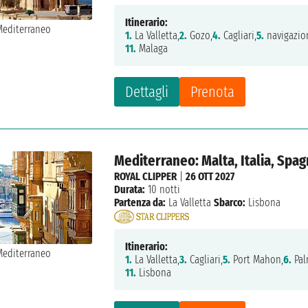
Itinerario:
1.
La Valletta,
2.
Gozo,
4.
Cagliari,
5.
navigazio
11.
Malaga
Dettagli
Prenota
Mediterraneo: Malta, Italia, Spag
ROYAL CLIPPER
|
26 OTT 2027
Durata:
10 notti
Partenza da:
La Valletta
Sbarco:
Lisbona
Itinerario:
1.
La Valletta,
3.
Cagliari,
5.
Port Mahon,
6.
Pal
11.
Lisbona