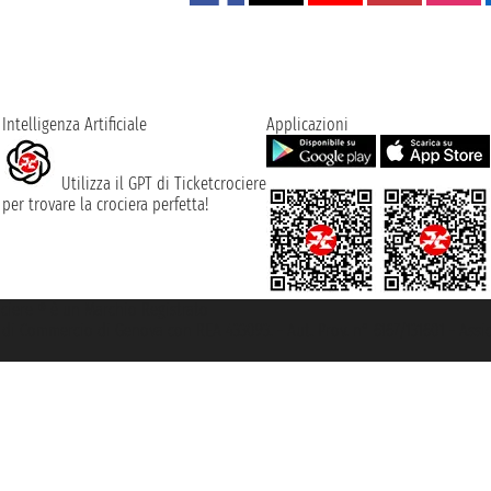
Intelligenza Artificiale
Applicazioni
Utilizza il GPT di Ticketcrociere
per trovare la crociera perfetta!
rociere ® è un Marchio Registrato
ra di Commercio di Genova con REA 433093. - Aut. Prov. n° 6167/131601 - Ass