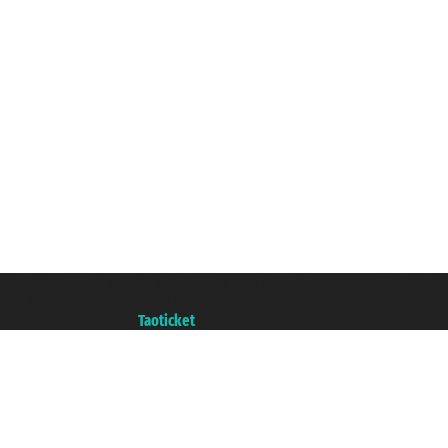
Taoticket S.r.l. Via Brigata Liguria, 3/21 16121 Genova ©2007/2026 - Ticketc
P.Iva 06206400720 - Capitale Sociale € 100.000,00 i.v. - Iscritta alla Came
Un portale del gruppo
Taoticket