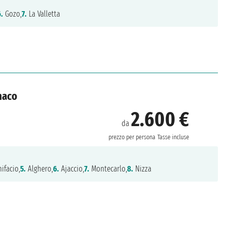
6.
Gozo,
7.
La Valletta
onaco
2.600 €
da
prezzo per persona
Tasse incluse
ifacio,
5.
Alghero,
6.
Ajaccio,
7.
Montecarlo,
8.
Nizza