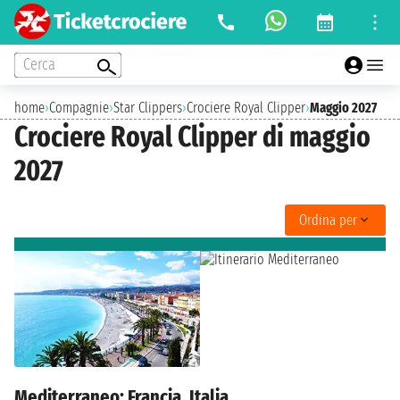
Cerca
home
›
Compagnie
›
Star Clippers
›
Crociere Royal Clipper
›
Maggio 2027
Crociere Royal Clipper di maggio
2027
Ordina per
Mediterraneo: Francia, Italia