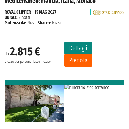
Mediterraneo: Francia, Italia, Monaco
ROYAL CLIPPER
|
15 MAG 2027
Durata:
7 notti
Partenza da:
Nizza
Sbarco:
Nizza
Dettagli
2.815 €
da
Prenota
prezzo per persona
Tasse incluse