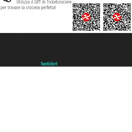
Utilizza il GPT di Ticketcrociere
per trovare la crociera perfetta!
Taoticket S.r.l. Via Brigata Liguria, 3/21 16121 Genova ©2007/2026 -
Ticketcrociere ® è un Marchio Registrato
P.Iva 06206400720 - Capitale Sociale € 100.000,00 i.v. - Iscritta alla Camera
di Commercio di Genova con REA 433093. - Aut. Prov. n° 6167/131601 -
Assicurazione Unipol - polizza n. 206484182
Un portale del gruppo
Taoticket