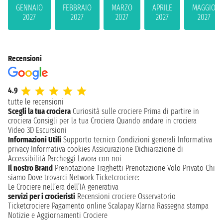
GENNAIO
FEBBRAIO
MARZO
APRILE
MAGGIO
2027
2027
2027
2027
2027
Recensioni
4.9
tutte le recensioni
Scegli la tua crociera
Curiosità sulle crociere
Prima di partire in
crociera
Consigli per la tua Crociera
Quando andare in crociera
Video 3D
Escursioni
Informazioni Utili
Supporto tecnico
Condizioni generali
Informativa
privacy
Informativa cookies
Assicurazione
Dichiarazione di
Accessibilità
Parcheggi
Lavora con noi
Il nostro Brand
Prenotazione Traghetti
Prenotazione Volo Privato
Chi
siamo
Dove trovarci
Network
Ticketcrociere:
Le Crociere nell’era dell’IA generativa
servizi per i crocieristi
Recensioni crociere
Osservatorio
Ticketcrociere
Pagamento online
Scalapay
Klarna
Rassegna stampa
Notizie e Aggiornamenti Crociere