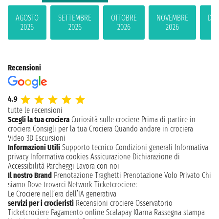
AGOSTO
SETTEMBRE
OTTOBRE
NOVEMBRE
DIC
2026
2026
2026
2026
2
Recensioni
4.9
tutte le recensioni
Scegli la tua crociera
Curiosità sulle crociere
Prima di partire in
crociera
Consigli per la tua Crociera
Quando andare in crociera
Video 3D
Escursioni
Informazioni Utili
Supporto tecnico
Condizioni generali
Informativa
privacy
Informativa cookies
Assicurazione
Dichiarazione di
Accessibilità
Parcheggi
Lavora con noi
Il nostro Brand
Prenotazione Traghetti
Prenotazione Volo Privato
Chi
siamo
Dove trovarci
Network
Ticketcrociere:
Le Crociere nell’era dell’IA generativa
servizi per i crocieristi
Recensioni crociere
Osservatorio
Ticketcrociere
Pagamento online
Scalapay
Klarna
Rassegna stampa