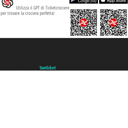
Utilizza il GPT di Ticketcrociere
per trovare la crociera perfetta!
Taoticket S.r.l. Via Brigata Liguria, 3/21 16121 Genova ©2007/2026 -
Ticketcrociere ® è un Marchio Registrato
P.Iva 06206400720 - Capitale Sociale € 100.000,00 i.v. - Iscritta alla Camera
di Commercio di Genova con REA 433093. - Aut. Prov. n° 6167/131601 -
Assicurazione Unipol - polizza n. 206484182
Un portale del gruppo
Taoticket