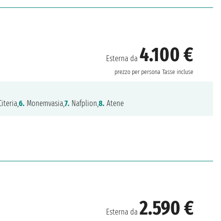
4.100 €
Esterna da
prezzo per persona
Tasse incluse
iteria,
6.
Monemvasia,
7.
Nafplion,
8.
Atene
2.590 €
Esterna da