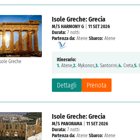
Isole Greche: Grecia
M/S HARMONY G
|
11 SET 2026
Durata:
7 notti
Partenza da:
Atene
Sbarco:
Atene
Itinerario:
1.
Atene,
2.
Mykonos,
3.
Santorini,
4.
Creta,
5.
C
Dettagli
Prenota
Isole Greche: Grecia
M/S PANORAMA
|
11 SET 2026
Durata:
7 notti
Partenza da:
Atene
Sbarco:
Atene