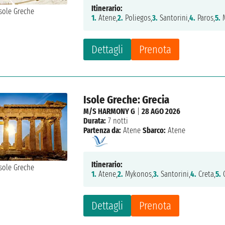
Itinerario:
1.
Atene,
2.
Poliegos,
3.
Santorini,
4.
Paros,
5.
M
Dettagli
Prenota
Isole Greche: Grecia
M/S HARMONY G
|
28 AGO 2026
Durata:
7 notti
Partenza da:
Atene
Sbarco:
Atene
Itinerario:
1.
Atene,
2.
Mykonos,
3.
Santorini,
4.
Creta,
5.
C
Dettagli
Prenota