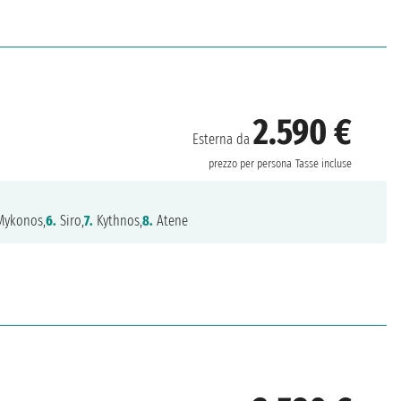
2.590 €
Esterna da
prezzo per persona
Tasse incluse
ykonos,
6.
Siro,
7.
Kythnos,
8.
Atene