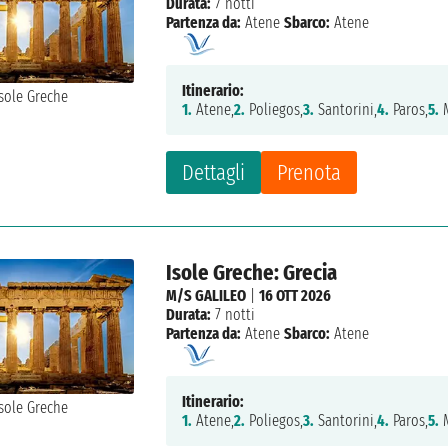
Durata:
7 notti
Partenza da:
Atene
Sbarco:
Atene
Itinerario:
1.
Atene,
2.
Poliegos,
3.
Santorini,
4.
Paros,
5.
M
Dettagli
Prenota
Isole Greche: Grecia
M/S GALILEO
|
16 OTT 2026
Durata:
7 notti
Partenza da:
Atene
Sbarco:
Atene
Itinerario:
1.
Atene,
2.
Poliegos,
3.
Santorini,
4.
Paros,
5.
M