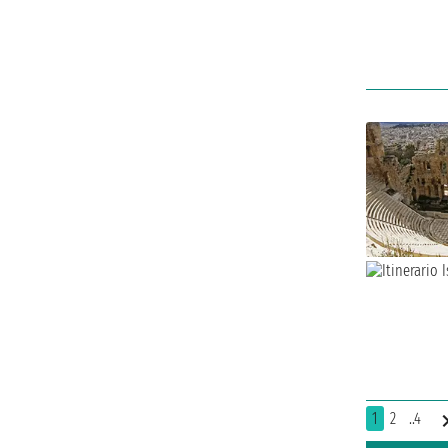
1
2
..4