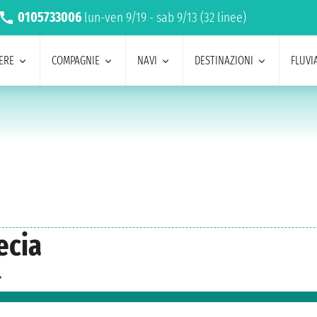
0105733006
lun-ven 9/19 - sab 9/13 (32 linee)
ERE
COMPAGNIE
NAVI
DESTINAZIONI
FLUVIA
ecia