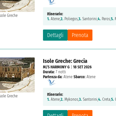
Itinerario:
1.
Atene,
2.
Poliegos,
3.
Santorini,
4.
Paros,
5.
M
Dettagli
Prenota
Isole Greche: Grecia
M/S HARMONY G
|
18 SET 2026
Durata:
7 notti
Partenza da:
Atene
Sbarco:
Atene
Itinerario:
1.
Atene,
2.
Mykonos,
3.
Santorini,
4.
Creta,
5.
C
Dettagli
Prenota