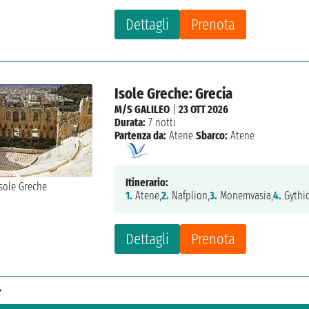
Dettagli
Prenota
Isole Greche: Grecia
M/S GALILEO
|
23 OTT 2026
Durata:
7 notti
Partenza da:
Atene
Sbarco:
Atene
Itinerario:
1.
Atene,
2.
Nafplion,
3.
Monemvasia,
4.
Gythi
Dettagli
Prenota