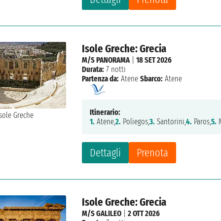
Isole Greche: Grecia
M/S PANORAMA
|
18 SET 2026
Durata:
7 notti
Partenza da:
Atene
Sbarco:
Atene
Itinerario:
1.
Atene,
2.
Poliegos,
3.
Santorini,
4.
Paros,
5.
M
Dettagli
Prenota
Isole Greche: Grecia
M/S GALILEO
|
2 OTT 2026