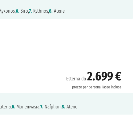
ykonos,
6.
Siro,
7.
Kythnos,
8.
Atene
2.699 €
Esterna da
prezzo per persona
Tasse incluse
iteria,
6.
Monemvasia,
7.
Nafplion,
8.
Atene