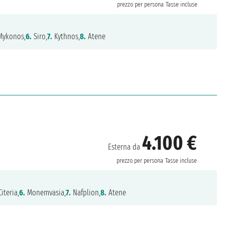
prezzo per persona
Tasse incluse
ykonos,
6.
Siro,
7.
Kythnos,
8.
Atene
4.100 €
Esterna da
prezzo per persona
Tasse incluse
iteria,
6.
Monemvasia,
7.
Nafplion,
8.
Atene