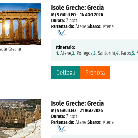
Isole Greche: Grecia
M/S GALILEO
|
14 AGO 2026
Durata:
7 notti
Partenza da:
Atene
Sbarco:
Atene
Itinerario:
1.
Atene,
2.
Poliegos,
3.
Santorini,
4.
Paros,
5.
M
Dettagli
Prenota
Isole Greche: Grecia
M/S GALILEO
|
21 AGO 2026
Durata:
7 notti
Partenza da:
Atene
Sbarco:
Atene