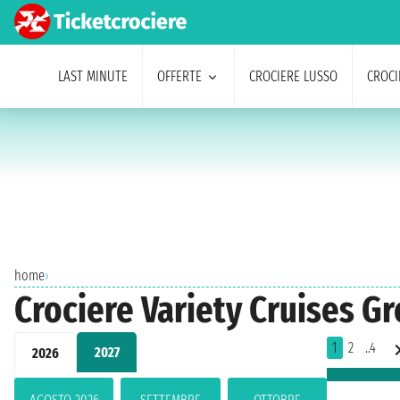
LAST MINUTE
OFFERTE
CROCIERE LUSSO
CROCI
home
›
Crociere Variety Cruises Gr
1
2
..4
2027
2026