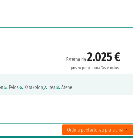
2.025 €
Esterna da
prezzo per persona
Tasse incluse
on,
5.
Pylos,
6.
Katakolon,
7.
Itea,
8.
Atene
Ordina per:
Partenza più vicina