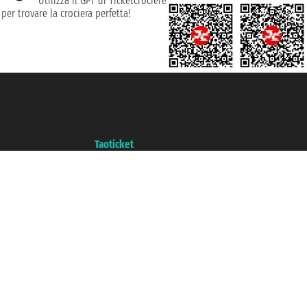
Utilizza il GPT di Ticketcrociere
per trovare la crociera perfetta!
Taoticket S.r.l. Via Brigata Liguria, 3/21 16121 Genova ©2007/2026 -
Ticketcrociere ® è un Marchio Registrato
P.Iva 06206400720 - Capitale Sociale € 100.000,00 i.v. - Iscritta alla Camera
di Commercio di Genova con REA 433093. - Aut. Prov. n° 6167/131601 -
Assicurazione Unipol - polizza n. 206484182
Un portale del gruppo
Taoticket