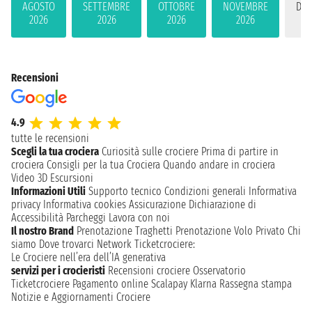
AGOSTO
SETTEMBRE
OTTOBRE
NOVEMBRE
DIC
2026
2026
2026
2026
2
Recensioni
4.9
tutte le recensioni
Scegli la tua crociera
Curiosità sulle crociere
Prima di partire in
crociera
Consigli per la tua Crociera
Quando andare in crociera
Video 3D
Escursioni
Informazioni Utili
Supporto tecnico
Condizioni generali
Informativa
privacy
Informativa cookies
Assicurazione
Dichiarazione di
Accessibilità
Parcheggi
Lavora con noi
Il nostro Brand
Prenotazione Traghetti
Prenotazione Volo Privato
Chi
siamo
Dove trovarci
Network
Ticketcrociere:
Le Crociere nell’era dell’IA generativa
servizi per i crocieristi
Recensioni crociere
Osservatorio
Ticketcrociere
Pagamento online
Scalapay
Klarna
Rassegna stampa
Notizie e Aggiornamenti Crociere