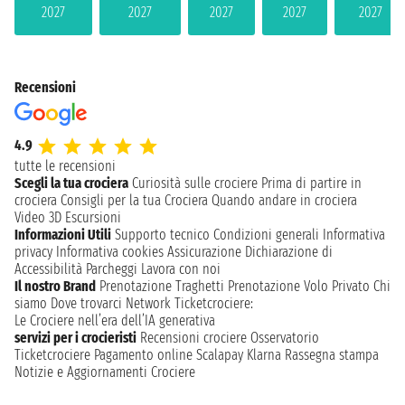
2027
2027
2027
2027
2027
Recensioni
4.9
tutte le recensioni
Scegli la tua crociera
Curiosità sulle crociere
Prima di partire in
crociera
Consigli per la tua Crociera
Quando andare in crociera
Video 3D
Escursioni
Informazioni Utili
Supporto tecnico
Condizioni generali
Informativa
privacy
Informativa cookies
Assicurazione
Dichiarazione di
Accessibilità
Parcheggi
Lavora con noi
Il nostro Brand
Prenotazione Traghetti
Prenotazione Volo Privato
Chi
siamo
Dove trovarci
Network
Ticketcrociere:
Le Crociere nell’era dell’IA generativa
servizi per i crocieristi
Recensioni crociere
Osservatorio
Ticketcrociere
Pagamento online
Scalapay
Klarna
Rassegna stampa
Notizie e Aggiornamenti Crociere