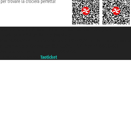
per trovare la crociera perfetta!
Taoticket S.r.l. Via Brigata Liguria, 3/21 16121 Genova ©2007/2026 -
Ticketcrociere ® è un Marchio Registrato
P.Iva 06206400720 - Capitale Sociale € 100.000,00 i.v. - Iscritta alla Camera
di Commercio di Genova con REA 433093. - Aut. Prov. n° 6167/131601 -
Assicurazione Unipol - polizza n. 206484182
Un portale del gruppo
Taoticket