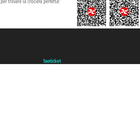
per trovare la crociera perfetta!
Taoticket S.r.l. Via Brigata Liguria, 3/21 16121 Genova ©2007/2026 -
Ticketcrociere ® è un Marchio Registrato
P.Iva 06206400720 - Capitale Sociale € 100.000,00 i.v. - Iscritta alla Camera
di Commercio di Genova con REA 433093. - Aut. Prov. n° 6167/131601 -
Assicurazione Unipol - polizza n. 206484182
Un portale del gruppo
Taoticket