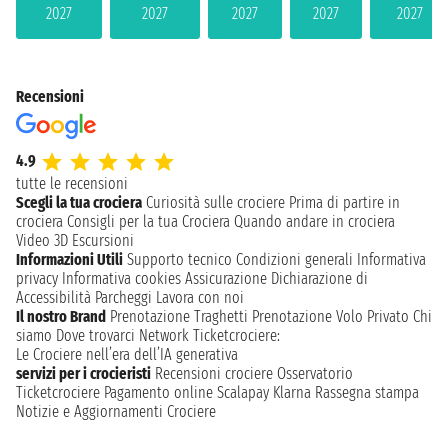
2027
2027
2027
2027
2027
Recensioni
4.9
tutte le recensioni
Scegli la tua crociera
Curiosità sulle crociere
Prima di partire in
crociera
Consigli per la tua Crociera
Quando andare in crociera
Video 3D
Escursioni
Informazioni Utili
Supporto tecnico
Condizioni generali
Informativa
privacy
Informativa cookies
Assicurazione
Dichiarazione di
Accessibilità
Parcheggi
Lavora con noi
Il nostro Brand
Prenotazione Traghetti
Prenotazione Volo Privato
Chi
siamo
Dove trovarci
Network
Ticketcrociere:
Le Crociere nell’era dell’IA generativa
servizi per i crocieristi
Recensioni crociere
Osservatorio
Ticketcrociere
Pagamento online
Scalapay
Klarna
Rassegna stampa
Notizie e Aggiornamenti Crociere