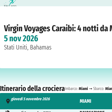
Home
›
Compagnie
›
Virgin Voyages
›
Caraibi
›
Scarlet Lady
›
Miami
›
giovedì 5
Virgin Voyages Caraibi: 4 notti da
5 nov 2026
Stati Uniti, Bahamas
Itinerario della crociera
Imbarco:
Miami
➞ Sbarco:
Mia
giovedì 5 novembre 2026
MIAMI
- 22:00