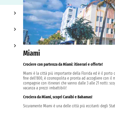
Miami
Crociere con partenza da Miami: itinerari e offerte!
Miami è la città più importante della Florida ed è il porto d
fine dell'800, è cosmopolita e pronta ad accogliere con il 
compagnie con itinerari che vanno dalle 3 alle 21 notti: sco
vacanza a prezzi imbattibili!
Crociera da Miami, scopri Caraibi e Bahamas!
Sicuramente Miami è una delle città più eccitanti degli Stati
palme che ondeggiano e i famosi edifici Art Decò che brill