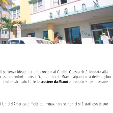
i partenza ideale per una crociera ai Caraibi. Questa città, fondata alla
massimo confort i turisti. Ogni giorno da Miami salpano navi delle migliori
pri sul nostro sito tutte le
crociere da Miami
e prenota la tua prossima
 Uniti d'America, difficile da immaginare se non ci si è stati con le sue
ano al sole. Scegliere Miami come porto d'imbarco per una crociera è