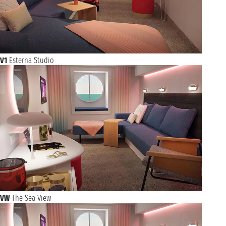
V1
Esterna Studio
VW
The Sea View