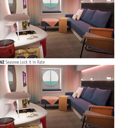
VZ
Seaview Lock It In Rate