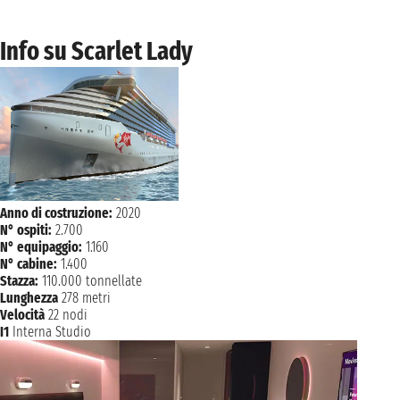
Info su Scarlet Lady
Anno di costruzione:
2020
N° ospiti:
2.700
N° equipaggio:
1.160
N° cabine:
1.400
Stazza:
110.000 tonnellate
Lunghezza
278 metri
Velocità
22 nodi
I1
Interna Studio