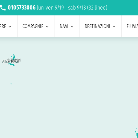
0105733006
lun-ven 9/19 - sab 9/13 (32 linee)
ERE
COMPAGNIE
NAVI
DESTINAZIONI
FLUVIA
3
Bimini