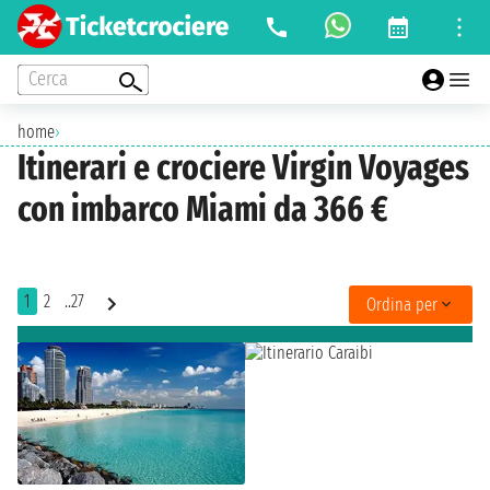
Cerca
home
›
Itinerari e crociere Virgin Voyages
con imbarco Miami da 366 €
1
2
..27
Ordina per