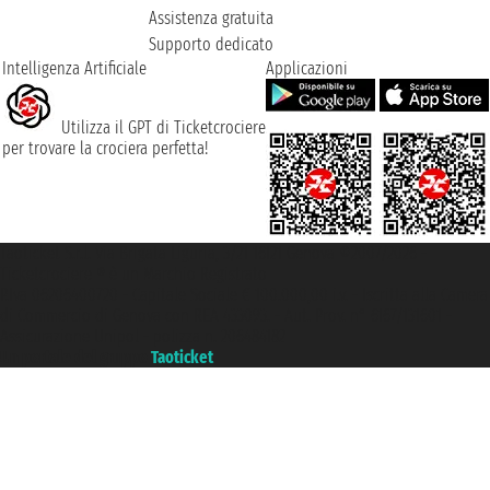
Assistenza gratuita
Supporto dedicato
Intelligenza Artificiale
Applicazioni
Utilizza il GPT di Ticketcrociere
per trovare la crociera perfetta!
Taoticket S.r.l. Via Brigata Liguria, 3/21 16121 Genova ©2007/2026 -
Ticketcrociere ® è un Marchio Registrato
P.Iva 06206400720 - Capitale Sociale € 100.000,00 i.v. - Iscritta alla Camera
di Commercio di Genova con REA 433093. - Aut. Prov. n° 6167/131601 -
Assicurazione Unipol - polizza n. 206484182
Un portale del gruppo
Taoticket