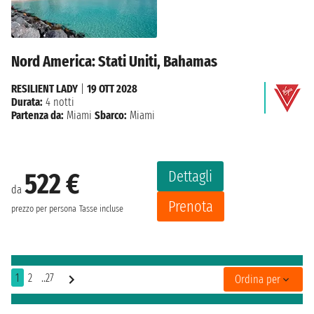
Nord America: Stati Uniti, Bahamas
RESILIENT LADY
|
19 OTT 2028
Durata:
4 notti
Partenza da:
Miami
Sbarco:
Miami
Dettagli
522 €
da
Prenota
prezzo per persona
Tasse incluse
1
2
..27
Ordina per