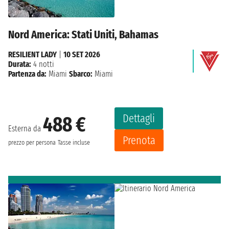
Nord America: Stati Uniti, Bahamas
RESILIENT LADY
|
10 SET 2026
Durata:
4 notti
Partenza da:
Miami
Sbarco:
Miami
Dettagli
488 €
Esterna da
Prenota
prezzo per persona
Tasse incluse