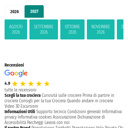
2027
2026
AGOSTO
SETTEMBRE
OTTOBRE
NOVEMBRE
DIC
2026
2026
2026
2026
2
Recensioni
4.9
tutte le recensioni
Scegli la tua crociera
Curiosità sulle crociere
Prima di partire in
crociera
Consigli per la tua Crociera
Quando andare in crociera
Video 3D
Escursioni
Informazioni Utili
Supporto tecnico
Condizioni generali
Informativa
privacy
Informativa cookies
Assicurazione
Dichiarazione di
Accessibilità
Parcheggi
Lavora con noi
Il nostro Brand
Prenotazione Traghetti
Prenotazione Volo Privato
Chi