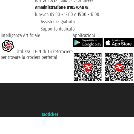
lun-ven 9/19 - sab 9/13 (32 linee)
Amministrazione 0105704878
lun-ven 09:00 - 12:00 e 15:00 - 17:00
Assistenza gratuita
Supporto dedicato
Intelligenza Artificiale
Applicazioni
Utilizza il GPT di Ticketcrociere
per trovare la crociera perfetta!
Taoticket S.r.l. Via Brigata Liguria, 3/21 16121 Genova ©2007/2026 -
Ticketcrociere ® è un Marchio Registrato
P.Iva 06206400720 - Capitale Sociale € 100.000,00 i.v. - Iscritta alla Camera
di Commercio di Genova con REA 433093. - Aut. Prov. n° 6167/131601 -
Assicurazione Unipol - polizza n. 206484182
Un portale del gruppo
Taoticket