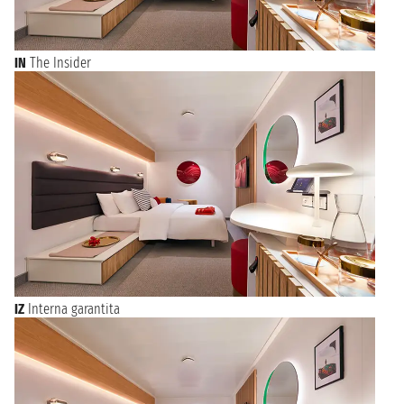
prima o dopo la tua crociera. Sfoglia le offerte e prenota la
vacanza che hai sempre sognato da Miami!
IN
The Insider
IZ
Interna garantita