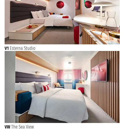
V1
Esterna Studio
VW
The Sea View