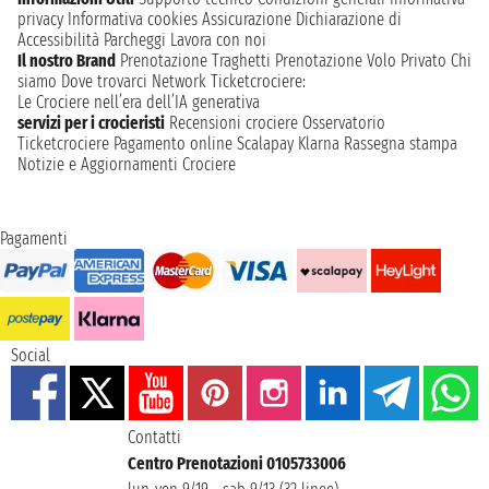
privacy
Informativa cookies
Assicurazione
Dichiarazione di
Accessibilità
Parcheggi
Lavora con noi
Il nostro Brand
Prenotazione Traghetti
Prenotazione Volo Privato
Chi
siamo
Dove trovarci
Network
Ticketcrociere:
Le Crociere nell’era dell’IA generativa
servizi per i crocieristi
Recensioni crociere
Osservatorio
Ticketcrociere
Pagamento online
Scalapay
Klarna
Rassegna stampa
Notizie e Aggiornamenti Crociere
Pagamenti
Social
Contatti
Centro Prenotazioni 0105733006