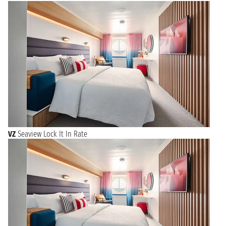
VZ
Seaview Lock It In Rate