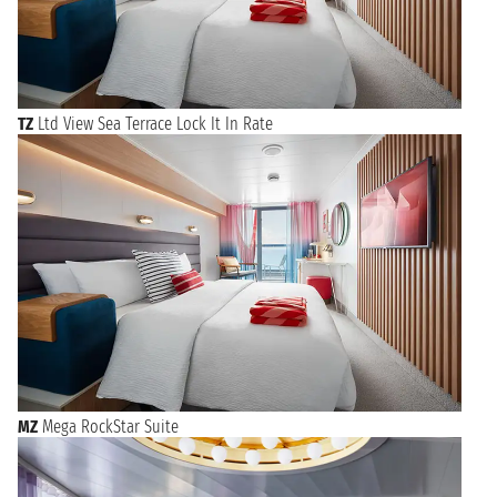
TZ
Ltd View Sea Terrace Lock It In Rate
MZ
Mega RockStar Suite