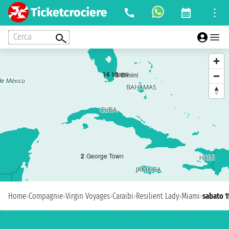
Cerca
1
4
Miami
3
Bimini
2
George Town
Home
›
Compagnie
›
Virgin Voyages
›
Caraibi
›
Resilient Lady
›
Miami
›
sabato 1