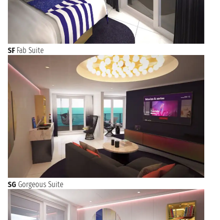
SF
Fab Suite
SG
Gorgeous Suite