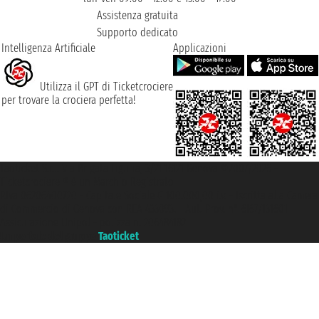
Assistenza gratuita
Supporto dedicato
Intelligenza Artificiale
Applicazioni
Utilizza il GPT di Ticketcrociere
per trovare la crociera perfetta!
Taoticket S.r.l. Via Brigata Liguria, 3/21 16121 Genova ©2007/2026 -
Ticketcrociere ® è un Marchio Registrato
P.Iva 06206400720 - Capitale Sociale € 100.000,00 i.v. - Iscritta alla Camera
di Commercio di Genova con REA 433093. - Aut. Prov. n° 6167/131601 -
Assicurazione Unipol - polizza n. 206484182
Un portale del gruppo
Taoticket