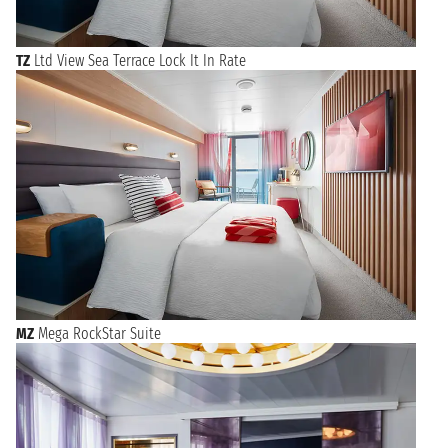
TZ
Ltd View Sea Terrace Lock It In Rate
MZ
Mega RockStar Suite