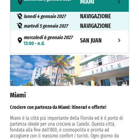
MIAMI
- 22:00
NAVIGAZIONE
lunedì 4 gennaio 2027
NAVIGAZIONE
martedì 5 gennaio 2027
mercoledì 6 gennaio 2027
SAN JUAN
13:00 - n.d.
SAN FELIPE DE
giovedì 7 gennaio 2027
14:00 - n.d.
PUERTO PLATA
NAVIGAZIONE
venerdì 8 gennaio 2027
sabato 9 gennaio 2027
BIMINI
Miami
14:00 - n.d.
Crociere con partenza da Miami: itinerari e offerte!
domenica 10 gennaio 2027
MIAMI
11:30
Miami è la città più importante della Florida ed è il porto di
partenza ideale per una crociera ai Caraibi. Questa città,
fondata alla fine dell'800, è cosmopolita e pronta ad
accogliere con il massimo confort i turisti. Ogni giorno da