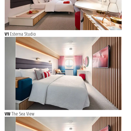
V1
Esterna Studio
VW
The Sea View