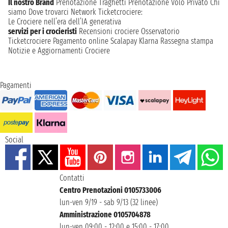
Il nostro Brand
Prenotazione Traghetti
Prenotazione Volo Privato
Chi
siamo
Dove trovarci
Network
Ticketcrociere:
Le Crociere nell’era dell’IA generativa
servizi per i crocieristi
Recensioni crociere
Osservatorio
Ticketcrociere
Pagamento online
Scalapay
Klarna
Rassegna stampa
Notizie e Aggiornamenti Crociere
Pagamenti
Social
Contatti
Centro Prenotazioni 0105733006
lun-ven 9/19 - sab 9/13 (32 linee)
Amministrazione 0105704878
lun-ven 09:00 - 12:00 e 15:00 - 17:00