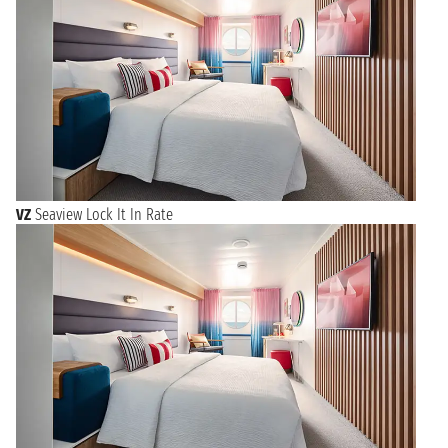
VZ
Seaview Lock It In Rate