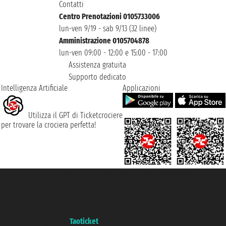
Contatti
Centro Prenotazioni 0105733006
lun-ven 9/19 - sab 9/13 (32 linee)
Amministrazione 0105704878
lun-ven 09:00 - 12:00 e 15:00 - 17:00
Assistenza gratuita
Supporto dedicato
Intelligenza Artificiale
Applicazioni
Utilizza il GPT di Ticketcrociere
per trovare la crociera perfetta!
Taoticket S.r.l. Via Brigata Liguria, 3/21 16121 Genova ©2007/2026 -
Ticketcrociere ® è un Marchio Registrato
P.Iva 06206400720 - Capitale Sociale € 100.000,00 i.v. - Iscritta alla Camera
di Commercio di Genova con REA 433093. - Aut. Prov. n° 6167/131601 -
Assicurazione Unipol - polizza n. 206484182
Un portale del gruppo
Taoticket