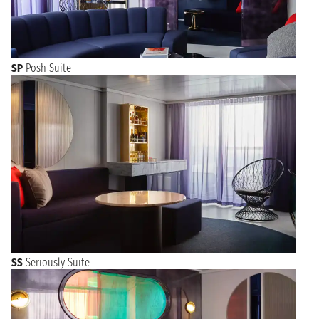
SP
Posh Suite
SS
Seriously Suite