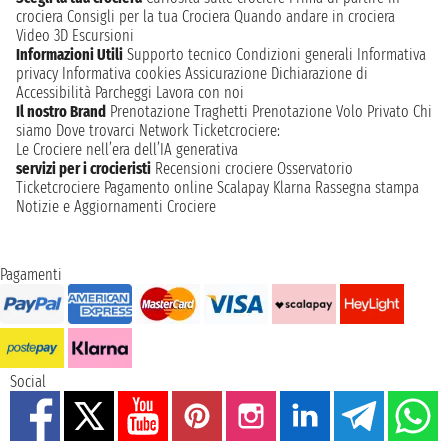
crociera
Consigli per la tua Crociera
Quando andare in crociera
Video 3D
Escursioni
Informazioni Utili
Supporto tecnico
Condizioni generali
Informativa
privacy
Informativa cookies
Assicurazione
Dichiarazione di
Accessibilità
Parcheggi
Lavora con noi
Il nostro Brand
Prenotazione Traghetti
Prenotazione Volo Privato
Chi
siamo
Dove trovarci
Network
Ticketcrociere:
Le Crociere nell’era dell’IA generativa
servizi per i crocieristi
Recensioni crociere
Osservatorio
Ticketcrociere
Pagamento online
Scalapay
Klarna
Rassegna stampa
Notizie e Aggiornamenti Crociere
Pagamenti
Social