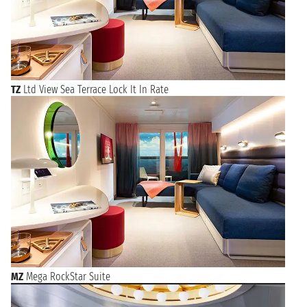
TZ
Ltd View Sea Terrace Lock It In Rate
MZ
Mega RockStar Suite