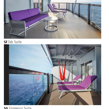
SF
Fab Suite
SG
Gorgeous Suite