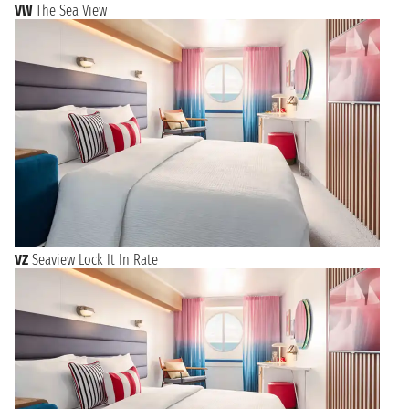
VW
The Sea View
VZ
Seaview Lock It In Rate