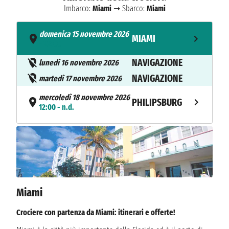
Imbarco:
Miami
➞ Sbarco:
Miami
domenica 15 novembre 2026
MIAMI
- 22:00
NAVIGAZIONE
lunedì 16 novembre 2026
NAVIGAZIONE
martedì 17 novembre 2026
mercoledì 18 novembre 2026
PHILIPSBURG
12:00 - n.d.
giovedì 19 novembre 2026
ROAD TOWN
14:00 - n.d.
venerdì 20 novembre 2026
BASSETERRE
13:00 - n.d.
Miami
sabato 21 novembre 2026
ST. JOHN
13:00 - n.d.
Crociere con partenza da Miami: itinerari e offerte!
NAVIGAZIONE
domenica 22 novembre 2026