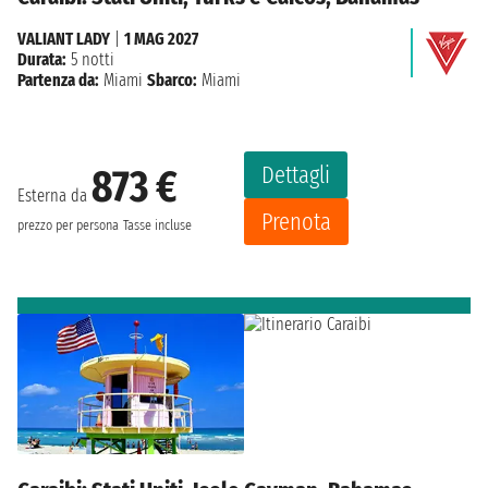
VALIANT LADY
|
1 MAG 2027
Durata:
5 notti
Partenza da:
Miami
Sbarco:
Miami
Dettagli
873 €
Esterna da
Prenota
prezzo per persona
Tasse incluse