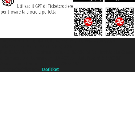
Utilizza il GPT di Ticketcrociere
per trovare la crociera perfetta!
Taoticket S.r.l. Via Brigata Liguria, 3/21 16121 Genova ©2007/2026 -
Ticketcrociere ® è un Marchio Registrato
P.Iva 06206400720 - Capitale Sociale € 100.000,00 i.v. - Iscritta alla Camera
di Commercio di Genova con REA 433093. - Aut. Prov. n° 6167/131601 -
Assicurazione Unipol - polizza n. 206484182
Un portale del gruppo
Taoticket