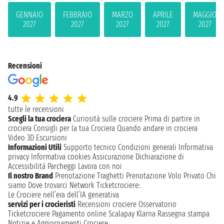
GENNAIO
FEBBRAIO
MARZO
APRILE
MAGGIO
2027
2027
2027
2027
2027
Recensioni
4.9
tutte le recensioni
Scegli la tua crociera
Curiosità sulle crociere
Prima di partire in
crociera
Consigli per la tua Crociera
Quando andare in crociera
Video 3D
Escursioni
Informazioni Utili
Supporto tecnico
Condizioni generali
Informativa
privacy
Informativa cookies
Assicurazione
Dichiarazione di
Accessibilità
Parcheggi
Lavora con noi
Il nostro Brand
Prenotazione Traghetti
Prenotazione Volo Privato
Chi
siamo
Dove trovarci
Network
Ticketcrociere:
Le Crociere nell’era dell’IA generativa
servizi per i crocieristi
Recensioni crociere
Osservatorio
Ticketcrociere
Pagamento online
Scalapay
Klarna
Rassegna stampa
Notizie e Aggiornamenti Crociere