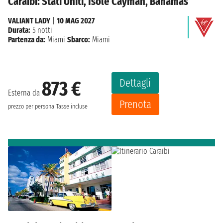
Caraibi: Stati Uniti, Isole Cayman, Bahamas
VALIANT LADY
|
10 MAG 2027
Durata:
5 notti
Partenza da:
Miami
Sbarco:
Miami
Dettagli
873 €
Esterna da
Prenota
prezzo per persona
Tasse incluse