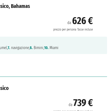
essico, Bahamas
626 €
da
prezzo per persona
Tasse incluse
umel,
7.
navigazione,
8.
Bimini,
10.
Miami
ssico
739 €
da