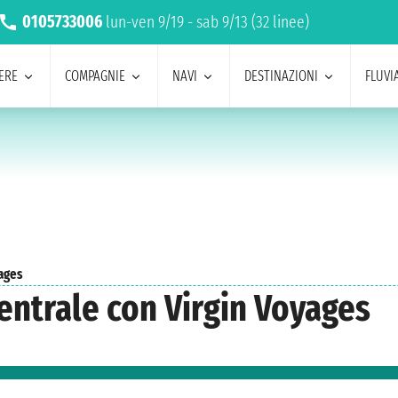
0105733006
lun-ven 9/19 - sab 9/13 (32 linee)
ERE
COMPAGNIE
NAVI
DESTINAZIONI
FLUVIA
yages
centrale con Virgin Voyages