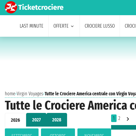
LAST MINUTE
OFFERTE
CROCIERE LUSSO
CROCI
home
›
Virgin Voyages
›
Tutte le Crociere America centrale con Virgin Vo
Tutte le Crociere America 
1
2
2027
2028
2026