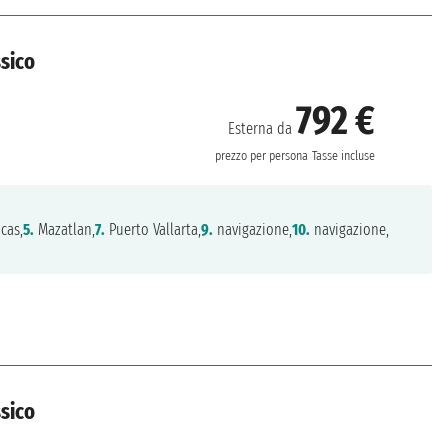
ssico
792 €
Esterna da
prezzo per persona
Tasse incluse
cas,
5.
Mazatlan,
7.
Puerto Vallarta,
9.
navigazione,
10.
navigazione,
ssico