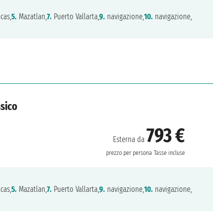
cas,
5.
Mazatlan,
7.
Puerto Vallarta,
9.
navigazione,
10.
navigazione,
ssico
793 €
Esterna da
prezzo per persona
Tasse incluse
cas,
5.
Mazatlan,
7.
Puerto Vallarta,
9.
navigazione,
10.
navigazione,