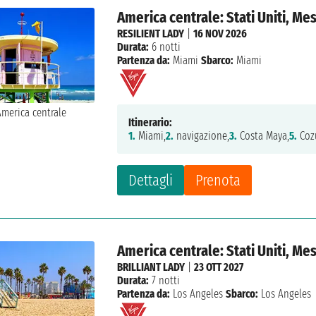
America centrale: Stati Uniti, M
RESILIENT LADY
|
16 NOV 2026
Durata:
6 notti
Partenza da:
Miami
Sbarco:
Miami
Itinerario:
1.
Miami,
2.
navigazione,
3.
Costa Maya,
5.
Coz
Dettagli
Prenota
America centrale: Stati Uniti, Me
BRILLIANT LADY
|
23 OTT 2027
Durata:
7 notti
Partenza da:
Los Angeles
Sbarco:
Los Angeles