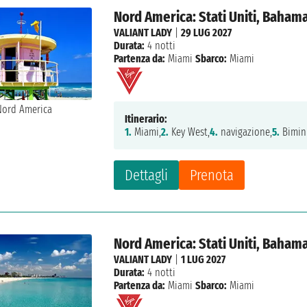
Nord America: Stati Uniti, Baham
VALIANT LADY
|
29 LUG 2027
Durata:
4 notti
Partenza da:
Miami
Sbarco:
Miami
Itinerario:
1.
Miami,
2.
Key West,
4.
navigazione,
5.
Bimini
Dettagli
Prenota
Nord America: Stati Uniti, Baham
VALIANT LADY
|
1 LUG 2027
Durata:
4 notti
Partenza da:
Miami
Sbarco:
Miami