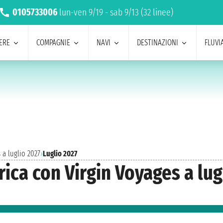
0105733006
lun-ven 9/19 - sab 9/13 (32 linee)
ERE
COMPAGNIE
NAVI
DESTINAZIONI
FLUVIA
 a luglio 2027
›
Luglio 2027
ica con Virgin Voyages a lug