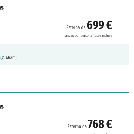
as
699 €
Esterna da
prezzo per persona
Tasse incluse
,
7.
Miami
as
768 €
Esterna da