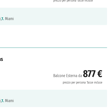
prezzo per persona
Tasse incluse
,
7.
Miami
as
877 €
Balcone Esterna da
prezzo per persona
Tasse incluse
,
7.
Miami