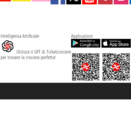
Intelligenza Artificiale
Applicazioni
Utilizza il GPT di Ticketcrociere
per trovare la crociera perfetta!
rociere ® è un Marchio Registrato
ra di Commercio di Genova con REA 433093. - Aut. Prov. n° 6167/131601 - Ass