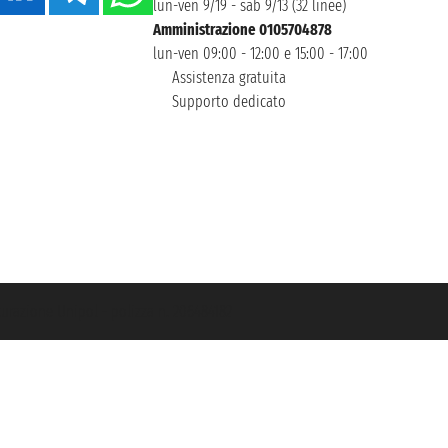
lun-ven 9/19 - sab 9/13 (32 linee)
Amministrazione 0105704878
lun-ven 09:00 - 12:00 e 15:00 - 17:00
Assistenza gratuita
Supporto dedicato
icurazione Unipol - polizza n. 206484182