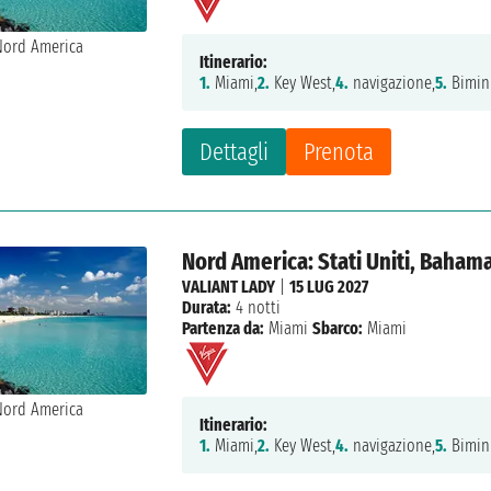
Itinerario:
1.
Miami,
2.
Key West,
4.
navigazione,
5.
Bimini
Dettagli
Prenota
Nord America: Stati Uniti, Baham
VALIANT LADY
|
15 LUG 2027
Durata:
4 notti
Partenza da:
Miami
Sbarco:
Miami
Itinerario:
1.
Miami,
2.
Key West,
4.
navigazione,
5.
Bimini