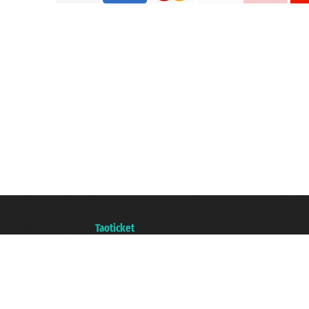
Taoticket S.r.l. Via Brigata Liguria, 3/21 16121 Genova ©2007/2026 - Ticketc
P.Iva 06206400720 - Capitale Sociale € 100.000,00 i.v. - Iscritta alla Came
Un portale del gruppo
Taoticket