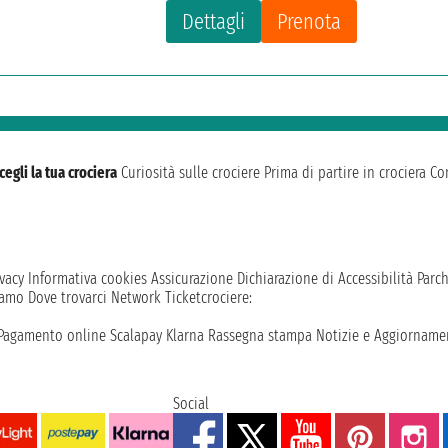
Dettagli
Prenota
cegli la tua crociera
Curiosità sulle crociere
Prima di partire in crociera
Con
vacy
Informativa cookies
Assicurazione
Dichiarazione di Accessibilità
Parc
iamo
Dove trovarci
Network
Ticketcrociere:
Pagamento online
Scalapay
Klarna
Rassegna stampa
Notizie e Aggiornamen
Social