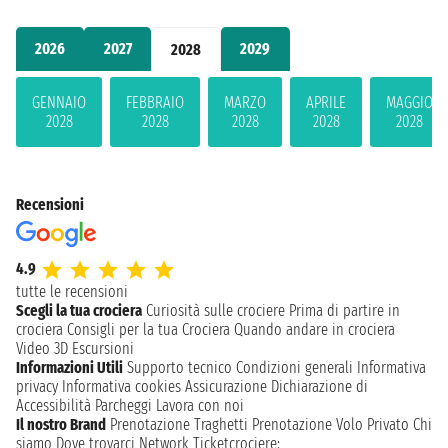
2026
2027
2029
2028
GENNAIO
FEBBRAIO
MARZO
APRILE
MAGGIO
2028
2028
2028
2028
2028
Recensioni
4.9
tutte le recensioni
Scegli la tua crociera
Curiosità sulle crociere
Prima di partire in
crociera
Consigli per la tua Crociera
Quando andare in crociera
Video 3D
Escursioni
Informazioni Utili
Supporto tecnico
Condizioni generali
Informativa
privacy
Informativa cookies
Assicurazione
Dichiarazione di
Accessibilità
Parcheggi
Lavora con noi
Il nostro Brand
Prenotazione Traghetti
Prenotazione Volo Privato
Chi
siamo
Dove trovarci
Network
Ticketcrociere: