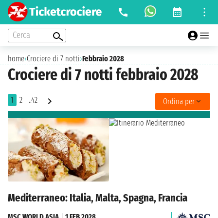
Cerca
home
›
Crociere di 7 notti
›
Febbraio 2028
Crociere di 7 notti febbraio 2028
1
2
..42
Ordina per
Mediterraneo: Italia, Malta, Spagna, Francia
MSC WORLD ASIA
|
1 FEB 2028