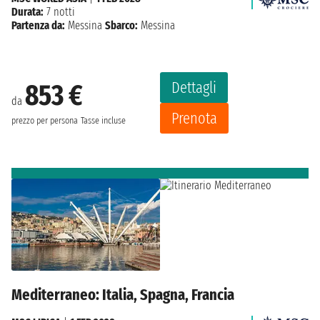
Durata:
7 notti
Partenza da:
Messina
Sbarco:
Messina
Dettagli
853 €
da
Prenota
prezzo per persona
Tasse incluse
Mediterraneo: Italia, Spagna, Francia