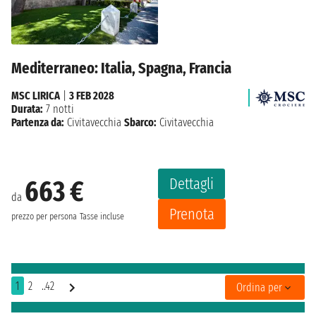
Mediterraneo: Italia, Spagna, Francia
MSC LIRICA
|
3 FEB 2028
Durata:
7 notti
Partenza da:
Civitavecchia
Sbarco:
Civitavecchia
Dettagli
663 €
da
Prenota
prezzo per persona
Tasse incluse
1
2
..42
Ordina per