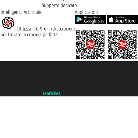
Supporto dedicato
Intelligenza Artificiale
Applicazioni
Utilizza il GPT di Ticketcrociere
per trovare la crociera perfetta!
Taoticket S.r.l. Via Brigata Liguria, 3/21 16121 Genova ©2007/2026 -
Ticketcrociere ® è un Marchio Registrato
P.Iva 06206400720 - Capitale Sociale € 100.000,00 i.v. - Iscritta alla Camera
di Commercio di Genova con REA 433093. - Aut. Prov. n° 6167/131601 -
Assicurazione Unipol - polizza n. 206484182
Un portale del gruppo
Taoticket