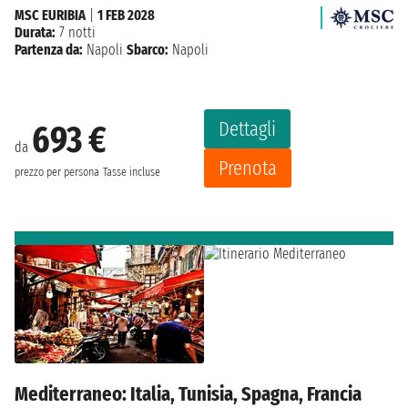
MSC EURIBIA
|
1 FEB 2028
Durata:
7 notti
Partenza da:
Napoli
Sbarco:
Napoli
Dettagli
693 €
da
Prenota
prezzo per persona
Tasse incluse
Mediterraneo: Italia, Tunisia, Spagna, Francia