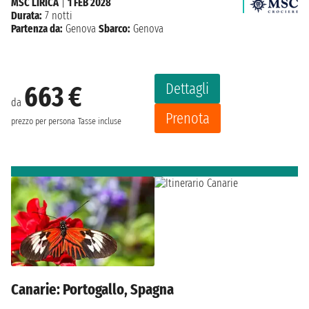
MSC LIRICA
|
1 FEB 2028
Durata:
7 notti
Partenza da:
Genova
Sbarco:
Genova
Dettagli
663 €
da
Prenota
prezzo per persona
Tasse incluse
Canarie: Portogallo, Spagna