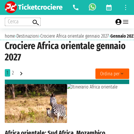
Cerca
home
›
Destinazioni
›
Crociere Africa orientale gennaio 2027
›
Gennaio 202
Crociere Africa orientale gennaio
2027
1
2
Ordina per
Africa orientale: Sud Africa, Mozambico