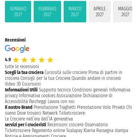
GENNAIO
FEBBRAIO
MARZO
APRILE
MAGGIO
2027
2027
2027
2027
2027
Recensioni
4.9
tutte le recensioni
Scegli la tua crociera
Curiosità sulle crociere
Prima di partire in
crociera
Consigli per la tua Crociera
Quando andare in crociera
Video 3D
Escursioni
Informazioni Utili
Supporto tecnico
Condizioni generali
Informativa
privacy
Informativa cookies
Assicurazione
Dichiarazione di
Accessibilità
Parcheggi
Lavora con noi
Il nostro Brand
Prenotazione Traghetti
Prenotazione Volo Privato
Chi
siamo
Dove trovarci
Network
Ticketcrociere:
Le Crociere nell’era dell’IA generativa
servizi per i crocieristi
Recensioni crociere
Osservatorio
Ticketcrociere
Pagamento online
Scalapay
Klarna
Rassegna stampa
Notizie e Aggiornamenti Crociere