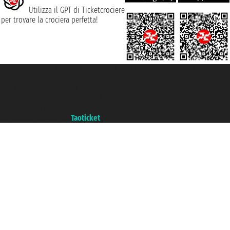
Utilizza il GPT di Ticketcrociere
per trovare la crociera perfetta!
Taoticket S.r.l. Via Brigata Liguria, 3/21 16121 Genova ©2007/2026 -
Ticketcrociere ® è un Marchio Registrato
P.Iva 06206400720 - Capitale Sociale € 100.000,00 i.v. - Iscritta alla Camera
di Commercio di Genova con REA 433093. - Aut. Prov. n° 6167/131601 -
Assicurazione Unipol - polizza n. 206484182
Un portale del gruppo
Taoticket