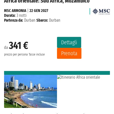
Africa orientale: Sud Africa, Mozambico
MSC ARMONIA
|
22 GEN 2027
Durata:
3 notti
Partenza da:
Durban
Sbarco:
Durban
Dettagli
341 €
da
Prenota
prezzo per persona
Tasse incluse