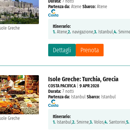
Durata:
7 notti
Partenza da:
Atene
Sbarco:
Atene
Itinerario:
1.
Atene,
2.
navigazione,
3.
Istanbul,
4.
Smirne
Dettagli
Prenota
Isole Greche: Turchia, Grecia
COSTA PACIFICA
|
9 APR 2028
Durata:
7 notti
Partenza da:
Istanbul
Sbarco:
Istanbul
Itinerario:
1.
Istanbul,
2.
Smirne,
3.
Volos,
4.
Santorini,
5.