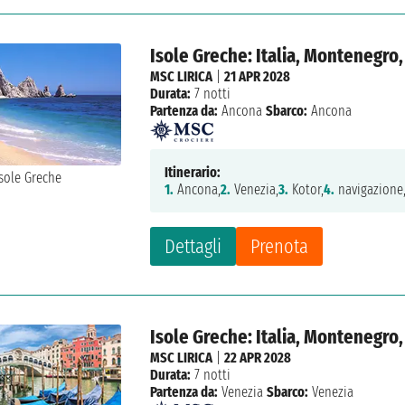
Isole Greche: Italia, Montenegro,
MSC LIRICA
|
21 APR 2028
Durata:
7 notti
Partenza da:
Ancona
Sbarco:
Ancona
Itinerario:
1.
Ancona,
2.
Venezia,
3.
Kotor,
4.
navigazione
Dettagli
Prenota
Isole Greche: Italia, Montenegro,
MSC LIRICA
|
22 APR 2028
Durata:
7 notti
Partenza da:
Venezia
Sbarco:
Venezia