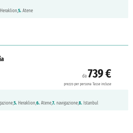
Heraklion,
5.
Atene
ia
739 €
da
prezzo per persona
Tasse incluse
gazione,
5.
Heraklion,
6.
Atene,
7.
navigazione,
8.
Istanbul