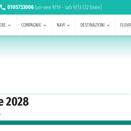
0105733006
lun-ven 9/19 - sab 9/13 (32 linee)
ERE
COMPAGNIE
NAVI
DESTINAZIONI
FLUVIA
le 2028