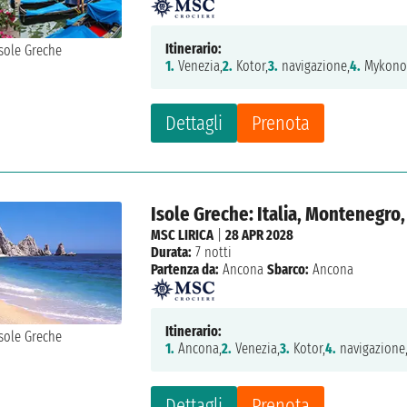
Itinerario:
1.
Venezia,
2.
Kotor,
3.
navigazione,
4.
Mykono
Dettagli
Prenota
Isole Greche: Italia, Montenegro,
MSC LIRICA
|
28 APR 2028
Durata:
7 notti
Partenza da:
Ancona
Sbarco:
Ancona
Itinerario:
1.
Ancona,
2.
Venezia,
3.
Kotor,
4.
navigazione
Dettagli
Prenota