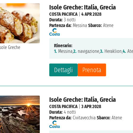
Isole Greche: Italia, Grecia
COSTA PACIFICA
|
4 APR 2028
Durata:
3 notti
Partenza da:
Messina
Sbarco:
Atene
Itinerario:
1.
Messina,
2.
navigazione,
3.
Heraklion,
4.
At
Dettagli
Prenota
Isole Greche: Italia, Grecia
COSTA PACIFICA
|
3 APR 2028
Durata:
4 notti
Partenza da:
Civitavecchia
Sbarco:
Atene