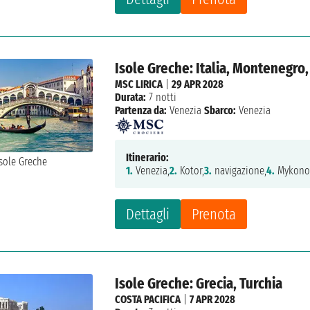
Isole Greche: Italia, Montenegro,
MSC LIRICA
|
29 APR 2028
Durata:
7 notti
Partenza da:
Venezia
Sbarco:
Venezia
Itinerario:
1.
Venezia,
2.
Kotor,
3.
navigazione,
4.
Mykono
Dettagli
Prenota
Isole Greche: Grecia, Turchia
COSTA PACIFICA
|
7 APR 2028