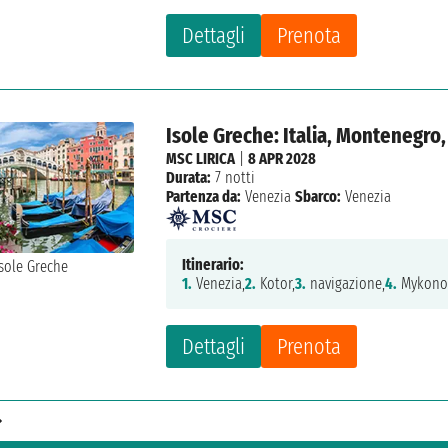
Dettagli
Prenota
Isole Greche: Italia, Montenegro,
MSC LIRICA
|
8 APR 2028
Durata:
7 notti
Partenza da:
Venezia
Sbarco:
Venezia
Itinerario:
1.
Venezia,
2.
Kotor,
3.
navigazione,
4.
Mykono
Dettagli
Prenota