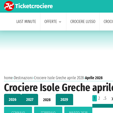
LAST MINUTE
OFFERTE
CROCIERE LUSSO
CROCI
home
›
Destinazioni
›
Crociere Isole Greche aprile 2028
›
Aprile 2028
Crociere Isole Greche apri
1
2
..5
2026
2027
2029
2028