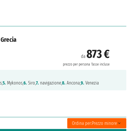
 Grecia
873 €
da
prezzo per persona
Tasse incluse
s,
5.
Mykonos,
6.
Siro,
7.
navigazione,
8.
Ancona,
9.
Venezia
Ordina per:
Prezzo minore