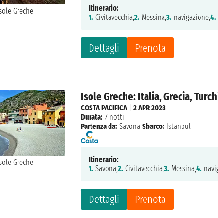
Itinerario:
1.
Civitavecchia,
2.
Messina,
3.
navigazione,
4.
Dettagli
Prenota
Isole Greche: Italia, Grecia, Turch
COSTA PACIFICA
|
2 APR 2028
Durata:
7 notti
Partenza da:
Savona
Sbarco:
Istanbul
Itinerario:
1.
Savona,
2.
Civitavecchia,
3.
Messina,
4.
navi
Dettagli
Prenota