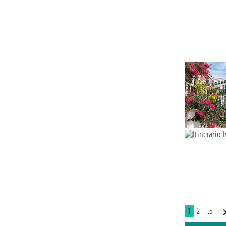
1
2
..5