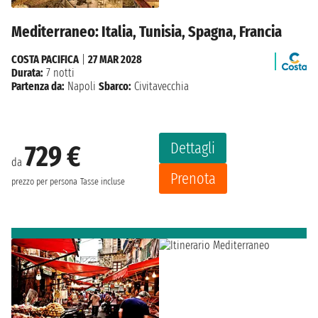
Mediterraneo: Italia, Tunisia, Spagna, Francia
COSTA PACIFICA
|
27 MAR 2028
Durata:
7 notti
Partenza da:
Napoli
Sbarco:
Civitavecchia
Dettagli
729 €
da
Prenota
prezzo per persona
Tasse incluse