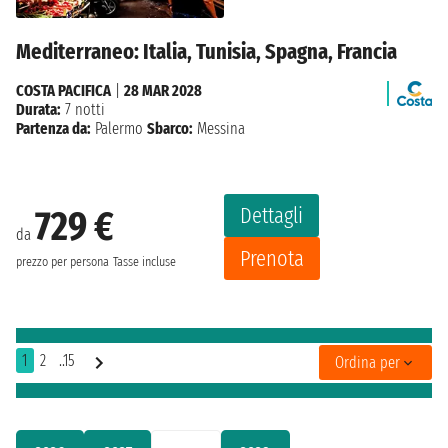
Mediterraneo: Italia, Tunisia, Spagna, Francia
COSTA PACIFICA
|
28 MAR 2028
Durata:
7 notti
Partenza da:
Palermo
Sbarco:
Messina
Dettagli
729 €
da
Prenota
prezzo per persona
Tasse incluse
1
2
..15
Ordina per