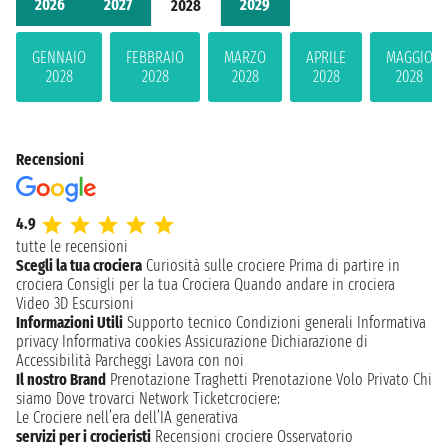
2026
2027
2029
2028
GENNAIO
FEBBRAIO
MARZO
APRILE
MAGGIO
2028
2028
2028
2028
2028
Recensioni
4.9
tutte le recensioni
Scegli la tua crociera
Curiosità sulle crociere
Prima di partire in
crociera
Consigli per la tua Crociera
Quando andare in crociera
Video 3D
Escursioni
Informazioni Utili
Supporto tecnico
Condizioni generali
Informativa
privacy
Informativa cookies
Assicurazione
Dichiarazione di
Accessibilità
Parcheggi
Lavora con noi
Il nostro Brand
Prenotazione Traghetti
Prenotazione Volo Privato
Chi
siamo
Dove trovarci
Network
Ticketcrociere:
Le Crociere nell’era dell’IA generativa
servizi per i crocieristi
Recensioni crociere
Osservatorio