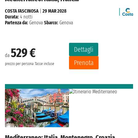
COSTA FASCINOSA
|
29 MAR 2028
Durata:
4 notti
Partenza da:
Genova
Sbarco:
Genova
Dettagli
529 €
da
Prenota
prezzo per persona
Tasse incluse
Mediterraneo: Italia, Montenegro, Croazia