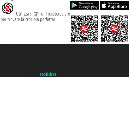
Utilizza il GPT di Ticketcrociere
per trovare la crociera perfetta!
Taoticket S.r.l. Via Brigata Liguria, 3/21 16121 Genova ©2007/2026 -
Ticketcrociere ® è un Marchio Registrato
P.Iva 06206400720 - Capitale Sociale € 100.000,00 i.v. - Iscritta alla Camera
di Commercio di Genova con REA 433093. - Aut. Prov. n° 6167/131601 -
Assicurazione Unipol - polizza n. 206484182
Un portale del gruppo
Taoticket