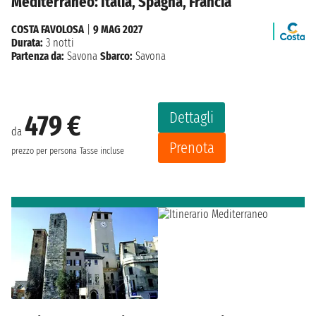
Mediterraneo: Italia, Spagna, Francia
COSTA FAVOLOSA
|
9 MAG 2027
Durata:
3 notti
Partenza da:
Savona
Sbarco:
Savona
Dettagli
479 €
da
Prenota
prezzo per persona
Tasse incluse