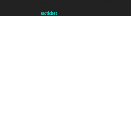
di Commercio di Genova con REA 433093. - Aut. Prov. n° 6167/131601 -
Assicurazione Unipol - polizza n. 206484182
Un portale del gruppo
Taoticket