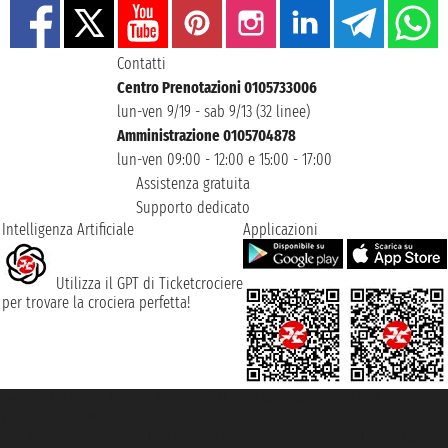
Contatti
Centro Prenotazioni 0105733006
lun-ven 9/19 - sab 9/13 (32 linee)
Amministrazione 0105704878
lun-ven 09:00 - 12:00 e 15:00 - 17:00
Assistenza gratuita
Supporto dedicato
Intelligenza Artificiale
Applicazioni
Utilizza il GPT di Ticketcrociere
per trovare la crociera perfetta!
Taoticket S.r.l. Via Brigata Liguria, 3/21 16121 Genova ©2007/2026 -
Ticketcrociere ® è un Marchio Registrato
P.Iva 06206400720 - Capitale Sociale € 100.000,00 i.v. - Iscritta alla Camera