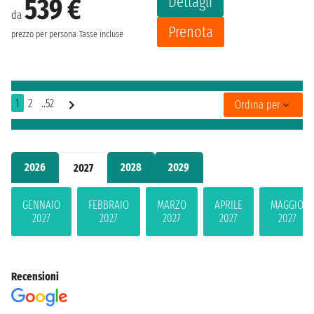
Dettagli
539 €
da
Prenota
prezzo per persona
Tasse incluse
1
2
..52
Ordina per
2026
2028
2029
2027
GENNAIO
FEBBRAIO
MARZO
APRILE
MAGGIO
2027
2027
2027
2027
2027
Recensioni