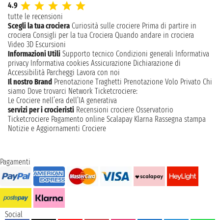
4.9
tutte le recensioni
Scegli la tua crociera
Curiosità sulle crociere
Prima di partire in
crociera
Consigli per la tua Crociera
Quando andare in crociera
Video 3D
Escursioni
Informazioni Utili
Supporto tecnico
Condizioni generali
Informativa
privacy
Informativa cookies
Assicurazione
Dichiarazione di
Accessibilità
Parcheggi
Lavora con noi
Il nostro Brand
Prenotazione Traghetti
Prenotazione Volo Privato
Chi
siamo
Dove trovarci
Network
Ticketcrociere:
Le Crociere nell’era dell’IA generativa
servizi per i crocieristi
Recensioni crociere
Osservatorio
Ticketcrociere
Pagamento online
Scalapay
Klarna
Rassegna stampa
Notizie e Aggiornamenti Crociere
Pagamenti
Social