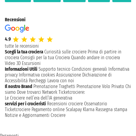
Recensioni
4.9
tutte le recensioni
Scegli la tua crociera
Curiosità sulle crociere
Prima di partire in
crociera
Consigli per la tua Crociera
Quando andare in crociera
Video 3D
Escursioni
Informazioni Utili
Supporto tecnico
Condizioni generali
Informativa
privacy
Informativa cookies
Assicurazione
Dichiarazione di
Accessibilità
Parcheggi
Lavora con noi
Il nostro Brand
Prenotazione Traghetti
Prenotazione Volo Privato
Chi
siamo
Dove trovarci
Network
Ticketcrociere:
Le Crociere nell’era dell’IA generativa
servizi per i crocieristi
Recensioni crociere
Osservatorio
Ticketcrociere
Pagamento online
Scalapay
Klarna
Rassegna stampa
Notizie e Aggiornamenti Crociere
Pagamenti