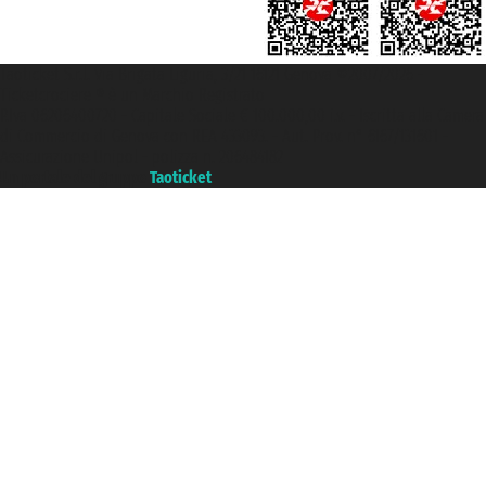
Taoticket S.r.l. Via Brigata Liguria, 3/21 16121 Genova ©2007/2026 -
Ticketcrociere ® è un Marchio Registrato
P.Iva 06206400720 - Capitale Sociale € 100.000,00 i.v. - Iscritta alla Camera
di Commercio di Genova con REA 433093. - Aut. Prov. n° 6167/131601 -
Assicurazione Unipol - polizza n. 206484182
Un portale del gruppo
Taoticket