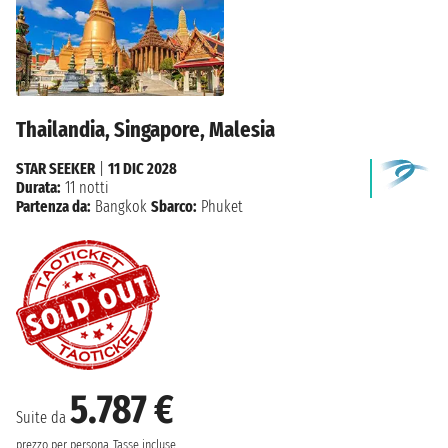
Thailandia, Singapore, Malesia
STAR SEEKER
|
11 DIC 2028
Durata:
11 notti
Partenza da:
Bangkok
Sbarco:
Phuket
5.787 €
Suite da
prezzo per persona
Tasse incluse