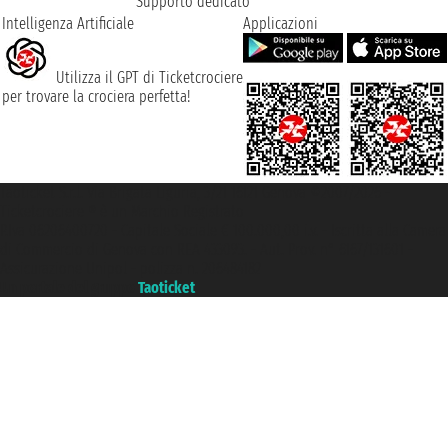
Supporto dedicato
Intelligenza Artificiale
Applicazioni
Utilizza il GPT di Ticketcrociere
per trovare la crociera perfetta!
Taoticket S.r.l. Via Brigata Liguria, 3/21 16121 Genova ©2007/2026 -
Ticketcrociere ® è un Marchio Registrato
P.Iva 06206400720 - Capitale Sociale € 100.000,00 i.v. - Iscritta alla Camera
di Commercio di Genova con REA 433093. - Aut. Prov. n° 6167/131601 -
Assicurazione Unipol - polizza n. 206484182
Un portale del gruppo
Taoticket