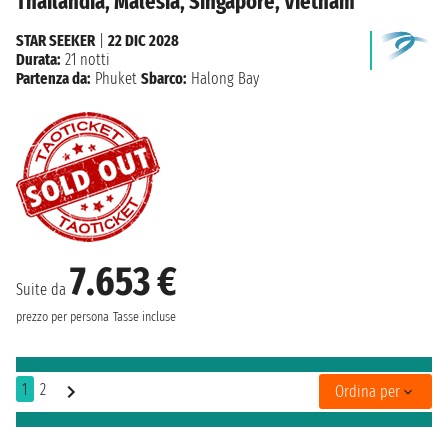
Thailandia, Malesia, Singapore, Vietnam
STAR SEEKER
|
22 DIC 2028
Durata:
21 notti
Partenza da:
Phuket
Sbarco:
Halong Bay
7.653 €
Suite da
prezzo per persona
Tasse incluse
1
2
Ordina per