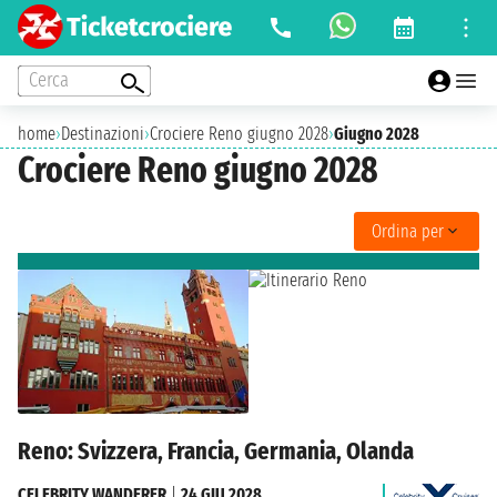
Cerca
home
›
Destinazioni
›
Crociere Reno giugno 2028
›
Giugno 2028
Crociere Reno giugno 2028
Ordina per
Reno: Svizzera, Francia, Germania, Olanda
CELEBRITY WANDERER
|
24 GIU 2028