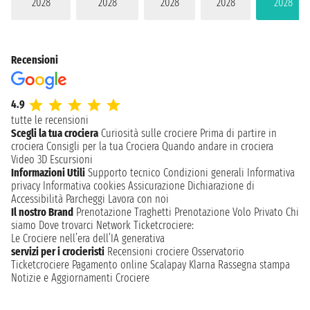
2028
2028
2028
2028
2028
Recensioni
4.9
tutte le recensioni
Scegli la tua crociera
Curiosità sulle crociere
Prima di partire in
crociera
Consigli per la tua Crociera
Quando andare in crociera
Video 3D
Escursioni
Informazioni Utili
Supporto tecnico
Condizioni generali
Informativa
privacy
Informativa cookies
Assicurazione
Dichiarazione di
Accessibilità
Parcheggi
Lavora con noi
Il nostro Brand
Prenotazione Traghetti
Prenotazione Volo Privato
Chi
siamo
Dove trovarci
Network
Ticketcrociere:
Le Crociere nell’era dell’IA generativa
servizi per i crocieristi
Recensioni crociere
Osservatorio
Ticketcrociere
Pagamento online
Scalapay
Klarna
Rassegna stampa
Notizie e Aggiornamenti Crociere