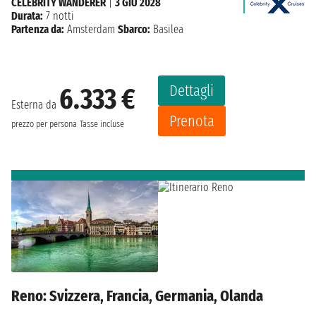
CELEBRITY WANDERER
|
3 GIU 2028
Durata:
7 notti
Partenza da:
Amsterdam
Sbarco:
Basilea
Dettagli
6.333 €
Esterna da
Prenota
prezzo per persona
Tasse incluse
Reno: Svizzera, Francia, Germania, Olanda