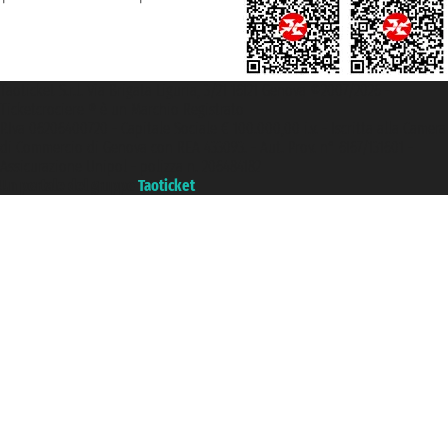
Taoticket S.r.l. Via Brigata Liguria, 3/21 16121 Genova ©2007/2026 -
Ticketcrociere ® è un Marchio Registrato
P.Iva 06206400720 - Capitale Sociale € 100.000,00 i.v. - Iscritta alla Camera
di Commercio di Genova con REA 433093. - Aut. Prov. n° 6167/131601 -
Assicurazione Unipol - polizza n. 206484182
Un portale del gruppo
Taoticket