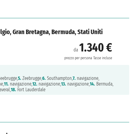
gio, Gran Bretagna, Bermuda, Stati Uniti
1.340 €
da
e
prezzo per persona
Tasse incluse
eebrugge,
5.
Zeebrugge,
6.
Southampton,
7.
navigazione,
ne,
11.
navigazione,
12.
navigazione,
13.
navigazione,
14.
Bermuda,
veral,
18.
Fort Lauderdale