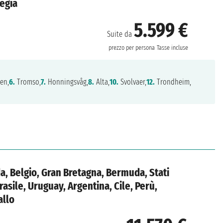
vegia
5.599 €
Suite da
prezzo per persona
Tasse incluse
en,
6.
Tromso,
7.
Honningsvåg,
8.
Alta,
10.
Svolvaer,
12.
Trondheim,
, Belgio, Gran Bretagna, Bermuda, Stati
rasile, Uruguay, Argentina, Cile, Perù,
allo