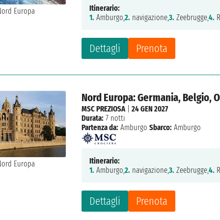
Itinerario:
1.
Amburgo,
2.
navigazione,
3.
Zeebrugge,
4.
R
Dettagli
Prenota
Nord Europa: Germania, Belgio, O
MSC PREZIOSA
|
24 GEN 2027
Durata:
7 notti
Partenza da:
Amburgo
Sbarco:
Amburgo
Itinerario:
1.
Amburgo,
2.
navigazione,
3.
Zeebrugge,
4.
R
Dettagli
Prenota