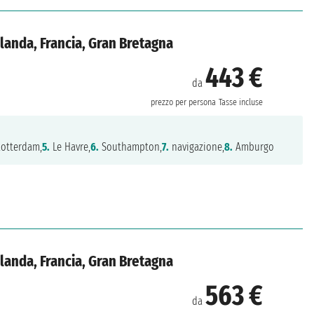
landa, Francia, Gran Bretagna
443 €
da
prezzo per persona
Tasse incluse
otterdam,
5.
Le Havre,
6.
Southampton,
7.
navigazione,
8.
Amburgo
landa, Francia, Gran Bretagna
563 €
da