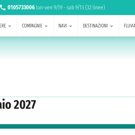
0105733006
lun-ven 9/19 - sab 9/13 (32 linee)
ERE
COMPAGNIE
NAVI
DESTINAZIONI
FLUVIA
io 2027