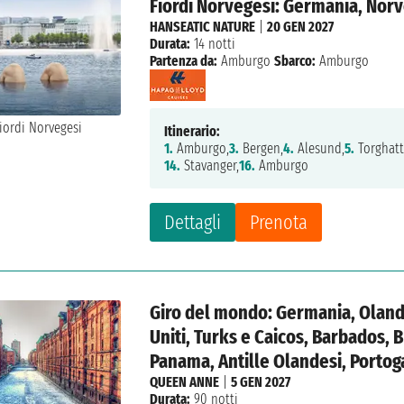
Fiordi Norvegesi: Germania, Nor
HANSEATIC NATURE
|
20 GEN 2027
Durata:
14 notti
Partenza da:
Amburgo
Sbarco:
Amburgo
Itinerario:
1.
Amburgo,
3.
Bergen,
4.
Alesund,
5.
Torghatt
14.
Stavanger,
16.
Amburgo
Dettagli
Prenota
Giro del mondo: Germania, Olanda
Uniti, Turks e Caicos, Barbados, B
Panama, Antille Olandesi, Portog
QUEEN ANNE
|
5 GEN 2027
Durata:
90 notti