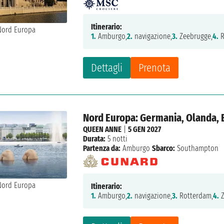
Itinerario:
1.
Amburgo,
2.
navigazione,
3.
Zeebrugge,
4.
R
Dettagli
Prenota
Nord Europa: Germania, Olanda, 
QUEEN ANNE
|
5 GEN 2027
Durata:
5 notti
Partenza da:
Amburgo
Sbarco:
Southampton
Itinerario:
1.
Amburgo,
2.
navigazione,
3.
Rotterdam,
4.
Z