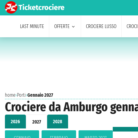
LAST MINUTE
OFFERTE
CROCIERE LUSSO
CROCI
home
›
Porti
›
Gennaio 2027
Crociere da Amburgo genna
2026
2028
2027