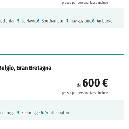
prezzo per persona
Tasse incluse
otterdam,
5.
Le Havre,
6.
Southampton,
7.
navigazione,
8.
Amburgo
Belgio, Gran Bretagna
600 €
da
prezzo per persona
Tasse incluse
eebrugge,
5.
Zeebrugge,
6.
Southampton