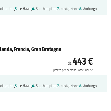
otterdam,
5.
Le Havre,
6.
Southampton,
7.
navigazione,
8.
Amburgo
landa, Francia, Gran Bretagna
443 €
da
prezzo per persona
Tasse incluse
otterdam,
5.
Le Havre,
6.
Southampton,
7.
navigazione,
8.
Amburgo