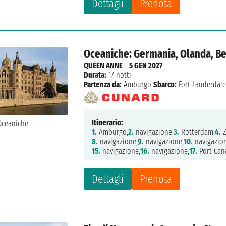
Dettagli
Prenota
Oceaniche: Germania, Olanda, Bel
QUEEN ANNE
|
5 GEN 2027
Durata:
17 notti
Partenza da:
Amburgo
Sbarco:
Fort Lauderdal
Itinerario:
1.
Amburgo,
2.
navigazione,
3.
Rotterdam,
4.
Z
8.
navigazione,
9.
navigazione,
10.
navigazio
15.
navigazione,
16.
navigazione,
17.
Port Cana
Dettagli
Prenota