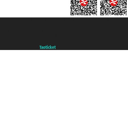
Taoticket S.r.l. Via Brigata Liguria, 3/21 16121 Genova ©2007/2026 -
Ticketcrociere ® è un Marchio Registrato
P.Iva 06206400720 - Capitale Sociale € 100.000,00 i.v. - Iscritta alla Camera
di Commercio di Genova con REA 433093. - Aut. Prov. n° 6167/131601 -
Assicurazione Unipol - polizza n. 206484182
Un portale del gruppo
Taoticket