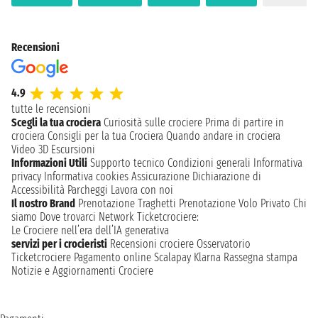
Recensioni
4.9
tutte le recensioni
Scegli la tua crociera
Curiosità sulle crociere
Prima di partire in
crociera
Consigli per la tua Crociera
Quando andare in crociera
Video 3D
Escursioni
Informazioni Utili
Supporto tecnico
Condizioni generali
Informativa
privacy
Informativa cookies
Assicurazione
Dichiarazione di
Accessibilità
Parcheggi
Lavora con noi
Il nostro Brand
Prenotazione Traghetti
Prenotazione Volo Privato
Chi
siamo
Dove trovarci
Network
Ticketcrociere:
Le Crociere nell’era dell’IA generativa
servizi per i crocieristi
Recensioni crociere
Osservatorio
Ticketcrociere
Pagamento online
Scalapay
Klarna
Rassegna stampa
Notizie e Aggiornamenti Crociere