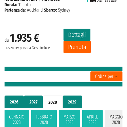
Durata:
11 notti
Partenza da:
Auckland
Sbarco:
Sydney
Dettagli
1.935 €
da
Prenota
prezzo per persona
Tasse incluse
Ordina per
2026
2027
2029
2028
GENNAIO
FEBBRAIO
MARZO
APRILE
MAGGIO
2028
2028
2028
2028
2028