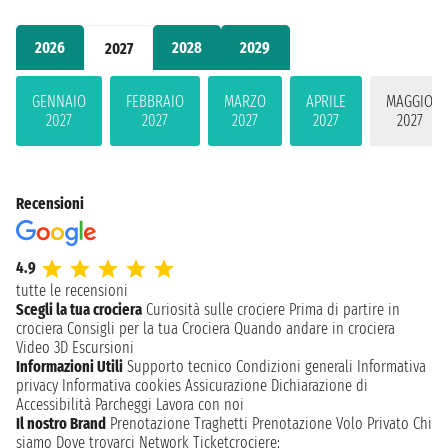
2026
2028
2029
2027
GENNAIO
FEBBRAIO
MARZO
APRILE
MAGGIO
2027
2027
2027
2027
2027
Recensioni
4.9
tutte le recensioni
Scegli la tua crociera
Curiosità sulle crociere
Prima di partire in
crociera
Consigli per la tua Crociera
Quando andare in crociera
Video 3D
Escursioni
Informazioni Utili
Supporto tecnico
Condizioni generali
Informativa
privacy
Informativa cookies
Assicurazione
Dichiarazione di
Accessibilità
Parcheggi
Lavora con noi
Il nostro Brand
Prenotazione Traghetti
Prenotazione Volo Privato
Chi
siamo
Dove trovarci
Network
Ticketcrociere: