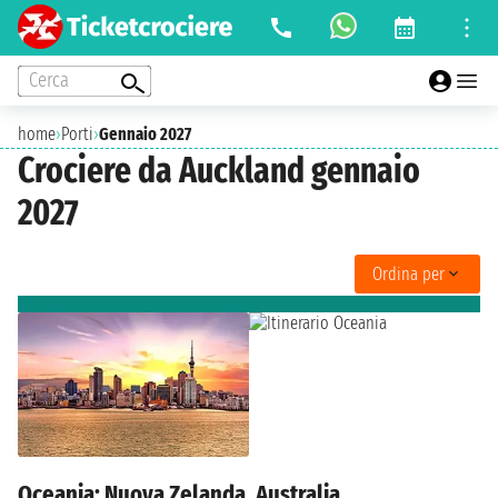
Cerca
home
›
Porti
›
Gennaio 2027
Crociere da Auckland gennaio
2027
Ordina per
Oceania: Nuova Zelanda, Australia