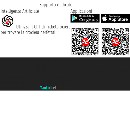
Supporto dedicato
Intelligenza Artificiale
Applicazioni
Utilizza il GPT di Ticketcrociere
per trovare la crociera perfetta!
Taoticket S.r.l. Via Brigata Liguria, 3/21 16121 Genova ©2007/2026 -
Ticketcrociere ® è un Marchio Registrato
P.Iva 06206400720 - Capitale Sociale € 100.000,00 i.v. - Iscritta alla Camera
di Commercio di Genova con REA 433093. - Aut. Prov. n° 6167/131601 -
Assicurazione Unipol - polizza n. 206484182
Un portale del gruppo
Taoticket