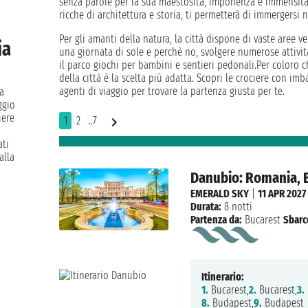
senza parole per la sua maestosità, imponenza e immensità.U
ricche di architettura e storia, ti permetterà di immergersi n
Per gli amanti della natura, la città dispone di vaste aree v
ia
una giornata di sole e perchè no, svolgere numerose attività 
il parco giochi per bambini e sentieri pedonali.Per coloro 
della città è la scelta più adatta. Scopri le crociere con imb
agenti di viaggio per trovare la partenza giusta per te.
za
ggio
iere
1
2
..7
ati
alla
Danubio: Romania, B
EMERALD SKY
|
11 APR 2027
Durata:
8 notti
Partenza da:
Bucarest
Sbarc
Itinerario:
1.
Bucarest,
2.
Bucarest,
3.
8.
Budapest,
9.
Budapest