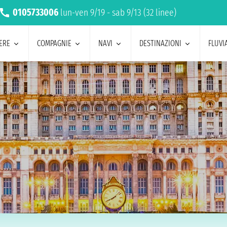
0105733006
lun-ven 9/19 - sab 9/13 (32 linee)
ERE
COMPAGNIE
NAVI
DESTINAZIONI
FLUVIA