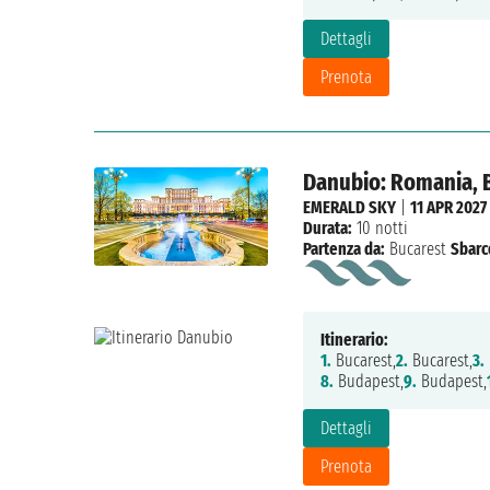
Dettagli
Prenota
Danubio: Romania, B
EMERALD SKY
|
11 APR 2027
Durata:
10 notti
Partenza da:
Bucarest
Sbarc
Itinerario:
1.
Bucarest,
2.
Bucarest,
3.
8.
Budapest,
9.
Budapest,
Dettagli
Prenota