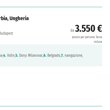
rbia, Ungheria
3.550 €
da
udapest
prezzo per persona
Tasse
incluse
e,
4.
Vidin,
5.
Donji Milanovac,
6.
Belgrado,
7.
navigazione,