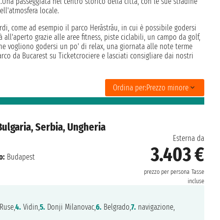
na passeggiata nel centro storico della città, con le sue stradine
ell'atmosfera locale.
erdi, come ad esempio il parco Herăstrău, in cui è possibile godersi
all'aperto grazie alle aree fitness, piste ciclabili, un campo da golf,
che vogliono godersi un po' di relax, una giornata alle note terme
arco da Bucarest su Ticketcrociere e lasciati consigliare dai nostri
Ordina per:
Prezzo minore
ulgaria, Serbia, Ungheria
Esterna da
3.403 €
o:
Budapest
prezzo per persona
Tasse
incluse
Ruse,
4.
Vidin,
5.
Donji Milanovac,
6.
Belgrado,
7.
navigazione,