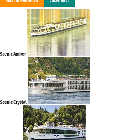
Altre navi
Navi in evidenza
Scenic Amber
Scenic Crystal