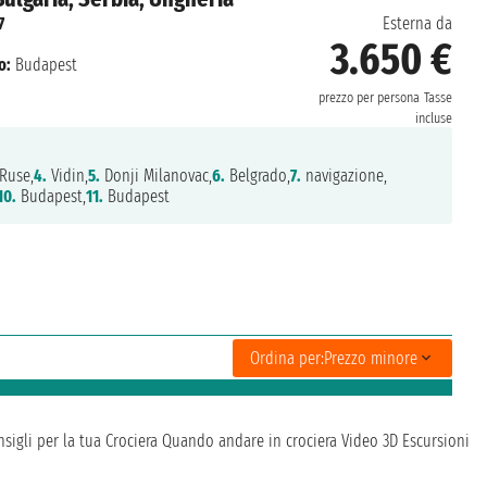
7
Esterna da
3.650 €
o:
Budapest
prezzo per persona
Tasse
incluse
Ruse,
4.
Vidin,
5.
Donji Milanovac,
6.
Belgrado,
7.
navigazione,
10.
Budapest,
11.
Budapest
Ordina per:
Prezzo minore
sigli per la tua Crociera
Quando andare in crociera
Video 3D
Escursioni