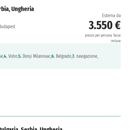
rbia, Ungheria
Esterna da
3.550 €
udapest
prezzo per persona
Tasse
incluse
e,
4.
Vidin,
5.
Donji Milanovac,
6.
Belgrado,
7.
navigazione,
ulgaria, Serbia, Ungheria