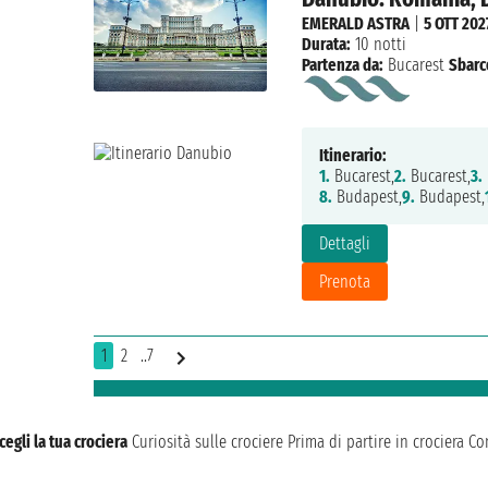
EMERALD ASTRA
|
5 OTT 202
Durata:
10 notti
Partenza da:
Bucarest
Sbarc
Itinerario:
1.
Bucarest,
2.
Bucarest,
3.
8.
Budapest,
9.
Budapest,
Dettagli
Prenota
1
2
..7
cegli la tua crociera
Curiosità sulle crociere
Prima di partire in crociera
Con