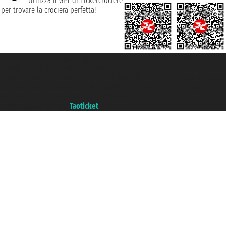
Utilizza il GPT di Ticketcrociere
per trovare la crociera perfetta!
Taoticket S.r.l. Via Brigata Liguria, 3/21 16121 Genova ©2007/2026 -
Ticketcrociere ® è un Marchio Registrato
P.Iva 06206400720 - Capitale Sociale € 100.000,00 i.v. - Iscritta alla Camera
di Commercio di Genova con REA 433093. - Aut. Prov. n° 6167/131601 -
Assicurazione Unipol - polizza n. 206484182
Un portale del gruppo
Taoticket