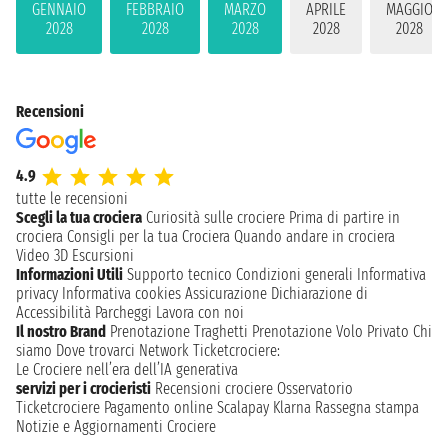
GENNAIO
FEBBRAIO
MARZO
APRILE
MAGGIO
2028
2028
2028
2028
2028
Recensioni
4.9
tutte le recensioni
Scegli la tua crociera
Curiosità sulle crociere
Prima di partire in
crociera
Consigli per la tua Crociera
Quando andare in crociera
Video 3D
Escursioni
Informazioni Utili
Supporto tecnico
Condizioni generali
Informativa
privacy
Informativa cookies
Assicurazione
Dichiarazione di
Accessibilità
Parcheggi
Lavora con noi
Il nostro Brand
Prenotazione Traghetti
Prenotazione Volo Privato
Chi
siamo
Dove trovarci
Network
Ticketcrociere:
Le Crociere nell’era dell’IA generativa
servizi per i crocieristi
Recensioni crociere
Osservatorio
Ticketcrociere
Pagamento online
Scalapay
Klarna
Rassegna stampa
Notizie e Aggiornamenti Crociere