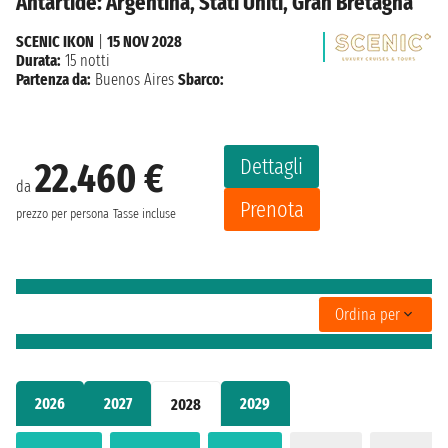
Antartide: Argentina, Stati Uniti, Gran Bretagna
SCENIC IKON
|
15 NOV 2028
Durata:
15 notti
Partenza da:
Buenos Aires
Sbarco:
Dettagli
22.460 €
da
Prenota
prezzo per persona
Tasse incluse
Ordina per
2026
2027
2029
2028