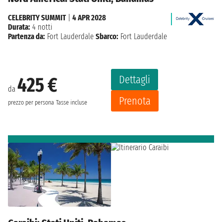
CELEBRITY SUMMIT
|
4 APR 2028
Durata:
4 notti
Partenza da:
Fort Lauderdale
Sbarco:
Fort Lauderdale
Dettagli
425 €
da
Prenota
prezzo per persona
Tasse incluse