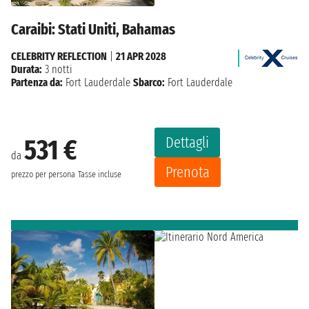
Caraibi: Stati Uniti, Bahamas
CELEBRITY REFLECTION
|
21 APR 2028
Durata:
3 notti
Partenza da:
Fort Lauderdale
Sbarco:
Fort Lauderdale
Dettagli
531 €
da
Prenota
prezzo per persona
Tasse incluse