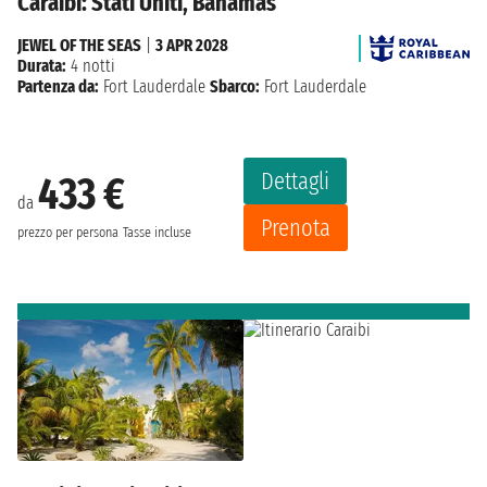
Caraibi: Stati Uniti, Bahamas
JEWEL OF THE SEAS
|
3 APR 2028
Durata:
4 notti
Partenza da:
Fort Lauderdale
Sbarco:
Fort Lauderdale
Dettagli
433 €
da
Prenota
prezzo per persona
Tasse incluse