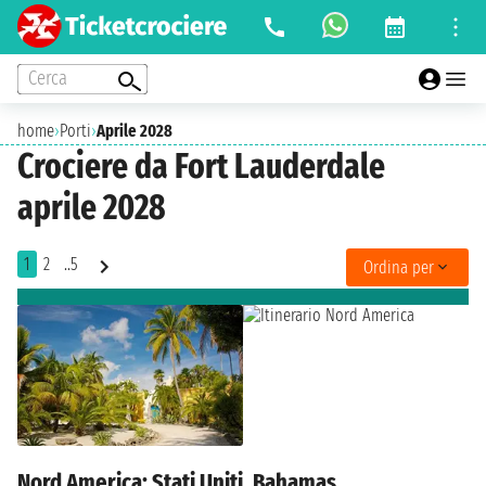
Cerca
home
›
Porti
›
Aprile 2028
Crociere da Fort Lauderdale
aprile 2028
1
2
..5
Ordina per
Nord America: Stati Uniti, Bahamas