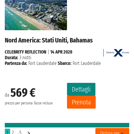
Nord America: Stati Uniti, Bahamas
CELEBRITY REFLECTION
|
14 APR 2028
Durata:
3 notti
Partenza da:
Fort Lauderdale
Sbarco:
Fort Lauderdale
Dettagli
569 €
da
Prenota
prezzo per persona
Tasse incluse
1
2
..5
Ordina per