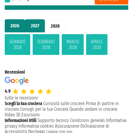
2026
2027
2028
GENNAIO
FEBBRAIO
MARZO
APRILE
2028
2028
2028
2028
Recensioni
4.9
tutte le recensioni
Scegli la tua crociera
Curiosità sulle crociere
Prima di partire in
crociera
Consigli per la tua Crociera
Quando andare in crociera
Video 3D
Escursioni
Informazioni Utili
Supporto tecnico
Condizioni generali
Informativa
privacy
Informativa cookies
Assicurazione
Dichiarazione di
Accessibilità
Parcheggi
Lavora con noi