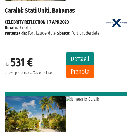
Caraibi: Stati Uniti, Bahamas
CELEBRITY REFLECTION
|
7 APR 2028
Durata:
3 notti
Partenza da:
Fort Lauderdale
Sbarco:
Fort Lauderdale
Dettagli
531 €
da
Prenota
prezzo per persona
Tasse incluse