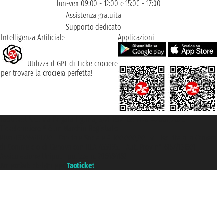
lun-ven 09:00 - 12:00 e 15:00 - 17:00
Assistenza gratuita
Supporto dedicato
Intelligenza Artificiale
Applicazioni
Utilizza il GPT di Ticketcrociere
per trovare la crociera perfetta!
Taoticket S.r.l. Via Brigata Liguria, 3/21 16121 Genova ©2007/2026 -
Ticketcrociere ® è un Marchio Registrato
P.Iva 06206400720 - Capitale Sociale € 100.000,00 i.v. - Iscritta alla Camera
di Commercio di Genova con REA 433093. - Aut. Prov. n° 6167/131601 -
Assicurazione Unipol - polizza n. 206484182
Un portale del gruppo
Taoticket