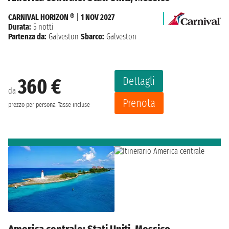
CARNIVAL HORIZON ®
|
1 NOV 2027
Durata:
5 notti
Partenza da:
Galveston
Sbarco:
Galveston
Dettagli
360 €
da
Prenota
prezzo per persona
Tasse incluse