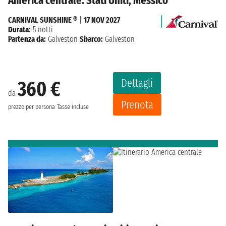
America centrale: Stati Uniti, Messico
CARNIVAL SUNSHINE ®
|
17 NOV 2027
Durata:
5 notti
Partenza da:
Galveston
Sbarco:
Galveston
Dettagli
360 €
da
Prenota
prezzo per persona
Tasse incluse