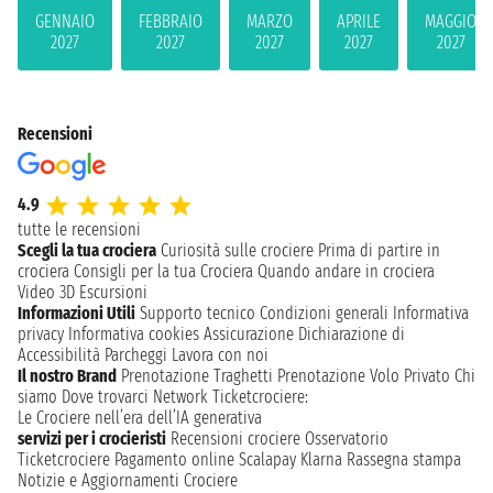
GENNAIO
FEBBRAIO
MARZO
APRILE
MAGGIO
2027
2027
2027
2027
2027
Recensioni
4.9
tutte le recensioni
Scegli la tua crociera
Curiosità sulle crociere
Prima di partire in
crociera
Consigli per la tua Crociera
Quando andare in crociera
Video 3D
Escursioni
Informazioni Utili
Supporto tecnico
Condizioni generali
Informativa
privacy
Informativa cookies
Assicurazione
Dichiarazione di
Accessibilità
Parcheggi
Lavora con noi
Il nostro Brand
Prenotazione Traghetti
Prenotazione Volo Privato
Chi
siamo
Dove trovarci
Network
Ticketcrociere:
Le Crociere nell’era dell’IA generativa
servizi per i crocieristi
Recensioni crociere
Osservatorio
Ticketcrociere
Pagamento online
Scalapay
Klarna
Rassegna stampa
Notizie e Aggiornamenti Crociere