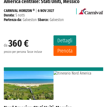
America centrale: Stati Uniti, Messico
CARNIVAL HORIZON ®
|
6 NOV 2027
Durata:
5 notti
Partenza da:
Galveston
Sbarco:
Galveston
Dettagli
360 €
da
Prenota
prezzo per persona
Tasse incluse