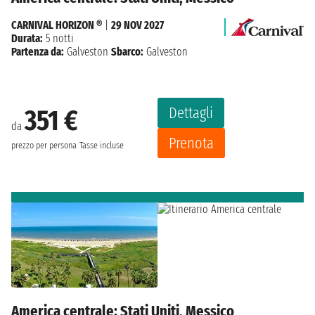
CARNIVAL HORIZON ®
|
29 NOV 2027
Durata:
5 notti
Partenza da:
Galveston
Sbarco:
Galveston
Dettagli
351 €
da
Prenota
prezzo per persona
Tasse incluse
America centrale: Stati Uniti, Messico