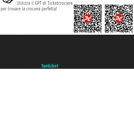
Utilizza il GPT di Ticketcrociere
per trovare la crociera perfetta!
Taoticket S.r.l. Via Brigata Liguria, 3/21 16121 Genova ©2007/2026 -
Ticketcrociere ® è un Marchio Registrato
P.Iva 06206400720 - Capitale Sociale € 100.000,00 i.v. - Iscritta alla Camera
di Commercio di Genova con REA 433093. - Aut. Prov. n° 6167/131601 -
Assicurazione Unipol - polizza n. 206484182
Un portale del gruppo
Taoticket