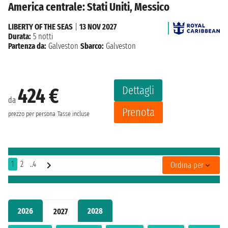
America centrale: Stati Uniti, Messico
LIBERTY OF THE SEAS
|
13 NOV 2027
Durata:
5 notti
Partenza da:
Galveston
Sbarco:
Galveston
Dettagli
424 €
da
Prenota
prezzo per persona
Tasse incluse
1
2
..4
Ordina per
2026
2028
2027