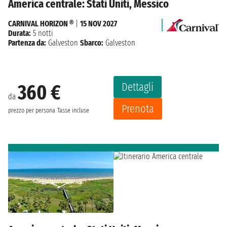
America centrale: Stati Uniti, Messico
CARNIVAL HORIZON ®
|
15 NOV 2027
Durata:
5 notti
Partenza da:
Galveston
Sbarco:
Galveston
Dettagli
360 €
da
Prenota
prezzo per persona
Tasse incluse