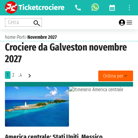
Cerca
home
›
Porti
›
Novembre 2027
Crociere da Galveston novembre
2027
1
2
..4
Ordina per
America centrale: Stati Uniti, Messico