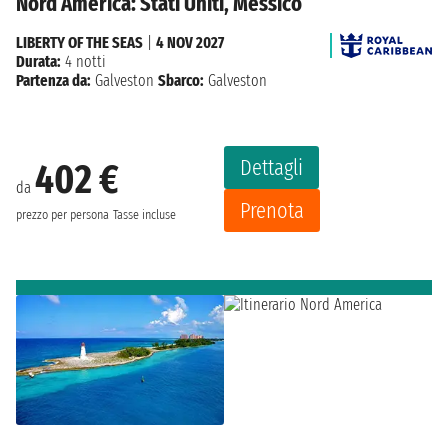
Nord America: Stati Uniti, Messico
LIBERTY OF THE SEAS
|
4 NOV 2027
Durata:
4 notti
Partenza da:
Galveston
Sbarco:
Galveston
Dettagli
402 €
da
Prenota
prezzo per persona
Tasse incluse