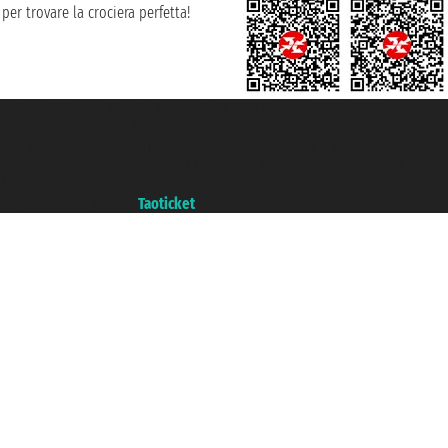
per trovare la crociera perfetta!
Taoticket S.r.l. Via Brigata Liguria, 3/21 16121 Genova ©2007/2026 -
Ticketcrociere ® è un Marchio Registrato
P.Iva 06206400720 - Capitale Sociale € 100.000,00 i.v. - Iscritta alla Camera
di Commercio di Genova con REA 433093. - Aut. Prov. n° 6167/131601 -
Assicurazione Unipol - polizza n. 206484182
Un portale del gruppo
Taoticket