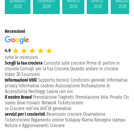
GENNAIO
FEBBRAIO
MARZO
APRILE
MAGGIO
2028
2028
2028
2028
2028
Recensioni
4.9
tutte le recensioni
Scegli la tua crociera
Curiosità sulle crociere
Prima di partire in
crociera
Consigli per la tua Crociera
Quando andare in crociera
Video 3D
Escursioni
Informazioni Utili
Supporto tecnico
Condizioni generali
Informativa
privacy
Informativa cookies
Assicurazione
Dichiarazione di
Accessibilità
Parcheggi
Lavora con noi
Il nostro Brand
Prenotazione Traghetti
Prenotazione Volo Privato
Chi
siamo
Dove trovarci
Network
Ticketcrociere:
Le Crociere nell’era dell’IA generativa
servizi per i crocieristi
Recensioni crociere
Osservatorio
Ticketcrociere
Pagamento online
Scalapay
Klarna
Rassegna stampa
Notizie e Aggiornamenti Crociere