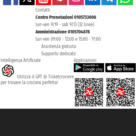
Contatti
Centro Prenotazioni 0105733006
lun-ven 9/19 - sab 9/13 (32 linee)
Amministrazione 0105704878
lun-ven 09:00 - 12:00 e 15:00 - 17:00
Assistenza gratuita
Supporto dedicato
Intelligenza Artificiale
Applicazioni
Utilizza il GPT di Ticketcrociere
per trovare la crociera perfetta!
Taoticket S.r.l. Via Brigata Liguria, 3/21 16121 Genova ©2007/2026 -
Ticketcrociere ® è un Marchio Registrato
P.Iva 06206400720 - Capitale Sociale € 100.000,00 i.v. - Iscritta alla Camera
di Commercio di Genova con REA 433093. - Aut. Prov. n° 6167/131601 -
Assicurazione Unipol - polizza n. 206484182