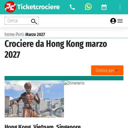
Cerca
home
›
Porti
›
Marzo 2027
Crociere da Hong Kong marzo
2027
Ordina per
Hong Kong, Vietnam, Singapore