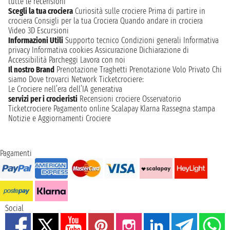
tutte le recensioni
Scegli la tua crociera
Curiosità sulle crociere
Prima di partire in
crociera
Consigli per la tua Crociera
Quando andare in crociera
Video 3D
Escursioni
Informazioni Utili
Supporto tecnico
Condizioni generali
Informativa
privacy
Informativa cookies
Assicurazione
Dichiarazione di
Accessibilità
Parcheggi
Lavora con noi
Il nostro Brand
Prenotazione Traghetti
Prenotazione Volo Privato
Chi
siamo
Dove trovarci
Network
Ticketcrociere:
Le Crociere nell’era dell’IA generativa
servizi per i crocieristi
Recensioni crociere
Osservatorio
Ticketcrociere
Pagamento online
Scalapay
Klarna
Rassegna stampa
Notizie e Aggiornamenti Crociere
Pagamenti
Social