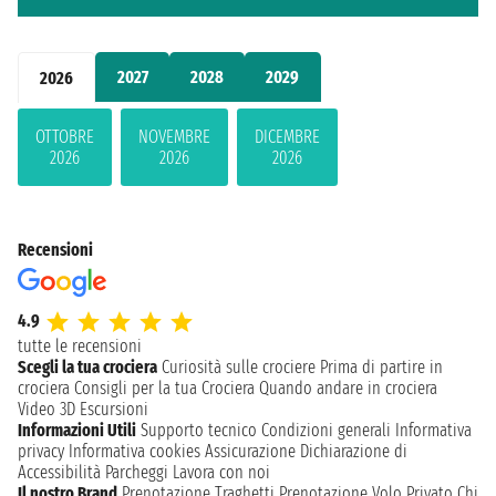
2027
2028
2029
2026
OTTOBRE
NOVEMBRE
DICEMBRE
2026
2026
2026
Recensioni
4.9
tutte le recensioni
Scegli la tua crociera
Curiosità sulle crociere
Prima di partire in
crociera
Consigli per la tua Crociera
Quando andare in crociera
Video 3D
Escursioni
Informazioni Utili
Supporto tecnico
Condizioni generali
Informativa
privacy
Informativa cookies
Assicurazione
Dichiarazione di
Accessibilità
Parcheggi
Lavora con noi
Il nostro Brand
Prenotazione Traghetti
Prenotazione Volo Privato
Chi