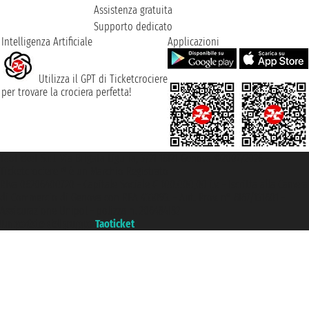
Assistenza gratuita
Supporto dedicato
Intelligenza Artificiale
Applicazioni
Utilizza il GPT di Ticketcrociere
per trovare la crociera perfetta!
Taoticket S.r.l. Via Brigata Liguria, 3/21 16121 Genova ©2007/2026 -
Ticketcrociere ® è un Marchio Registrato
P.Iva 06206400720 - Capitale Sociale € 100.000,00 i.v. - Iscritta alla Camera
di Commercio di Genova con REA 433093. - Aut. Prov. n° 6167/131601 -
Assicurazione Unipol - polizza n. 206484182
Un portale del gruppo
Taoticket