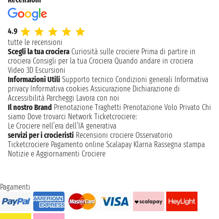
4.9
tutte le recensioni
Scegli la tua crociera
Curiosità sulle crociere
Prima di partire in
crociera
Consigli per la tua Crociera
Quando andare in crociera
Video 3D
Escursioni
Informazioni Utili
Supporto tecnico
Condizioni generali
Informativa
privacy
Informativa cookies
Assicurazione
Dichiarazione di
Accessibilità
Parcheggi
Lavora con noi
Il nostro Brand
Prenotazione Traghetti
Prenotazione Volo Privato
Chi
siamo
Dove trovarci
Network
Ticketcrociere:
Le Crociere nell’era dell’IA generativa
servizi per i crocieristi
Recensioni crociere
Osservatorio
Ticketcrociere
Pagamento online
Scalapay
Klarna
Rassegna stampa
Notizie e Aggiornamenti Crociere
Pagamenti