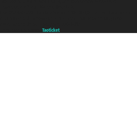
Taoticket S.r.l. Via Brigata Liguria, 3/21 16121 Genova ©2007/2026 -
Ticketcrociere ® è un Marchio Registrato
P.Iva 06206400720 - Capitale Sociale € 100.000,00 i.v. - Iscritta alla Camera
di Commercio di Genova con REA 433093. - Aut. Prov. n° 6167/131601 -
Assicurazione Unipol - polizza n. 206484182
Un portale del gruppo
Taoticket