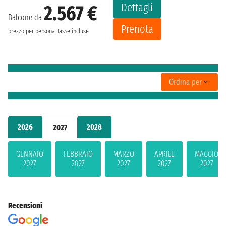
Dettagli
2.567 €
Balcone da
Prenota
prezzo per persona
Tasse incluse
Ordina per
2026
2028
2027
GENNAIO
FEBBRAIO
MARZO
APRILE
MAGGIO
2027
2027
2027
2027
2027
Recensioni