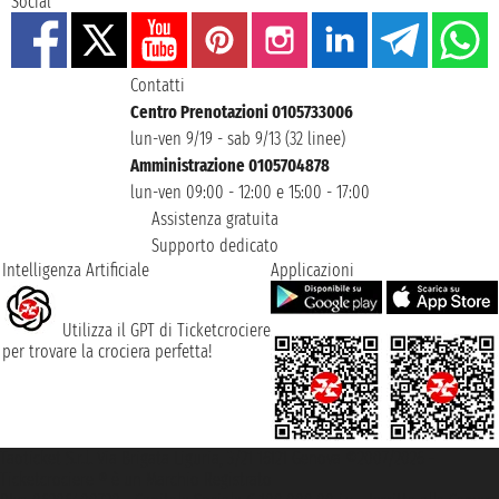
Social
Contatti
Centro Prenotazioni 0105733006
lun-ven 9/19 - sab 9/13 (32 linee)
Amministrazione 0105704878
lun-ven 09:00 - 12:00 e 15:00 - 17:00
Assistenza gratuita
Supporto dedicato
Intelligenza Artificiale
Applicazioni
Utilizza il GPT di Ticketcrociere
per trovare la crociera perfetta!
Taoticket S.r.l. Via Brigata Liguria, 3/21 16121 Genova ©2007/2026 -
Ticketcrociere ® è un Marchio Registrato