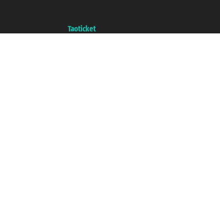
P.Iva 06206400720 - Capitale Sociale € 100.000,00 i.v. - Iscritta alla Camera
di Commercio di Genova con REA 433093. - Aut. Prov. n° 6167/131601 -
Assicurazione Unipol - polizza n. 206484182
Un portale del gruppo
Taoticket