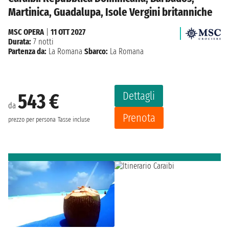
Martinica, Guadalupa, Isole Vergini britanniche
MSC OPERA
|
11 OTT 2027
Durata:
7 notti
Partenza da:
La Romana
Sbarco:
La Romana
Dettagli
543 €
da
Prenota
prezzo per persona
Tasse incluse