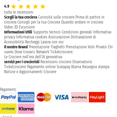
4.9
tutte le recensioni
Scegli la tua crociera
Curiosità sulle crociere
Prima di partire in
crociera
Consigli per la tua Crociera
Quando andare in crociera
Video 3D
Escursioni
Informazioni Utili
Supporto tecnico
Condizioni generali
Informativa
privacy
Informativa cookies
Assicurazione
Dichiarazione di
Accessibilità
Parcheggi
Lavora con noi
Il nostro Brand
Prenotazione Traghetti
Prenotazione Volo Privato
Chi
siamo
Dove trovarci
Network
Ticketcrociere:
Le Crociere nell’era dell’IA generativa
servizi per i crocieristi
Recensioni crociere
Osservatorio
Ticketcrociere
Pagamento online
Scalapay
Klarna
Rassegna stampa
Notizie e Aggiornamenti Crociere
Pagamenti