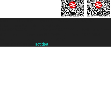
Taoticket S.r.l. Via Brigata Liguria, 3/21 16121 Genova ©2007/2026 -
Ticketcrociere ® è un Marchio Registrato
P.Iva 06206400720 - Capitale Sociale € 100.000,00 i.v. - Iscritta alla Camera
di Commercio di Genova con REA 433093. - Aut. Prov. n° 6167/131601 -
Assicurazione Unipol - polizza n. 206484182
Un portale del gruppo
Taoticket