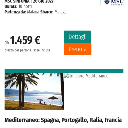
MSC SINFONIA
|
20 GIU 2027
Durata:
10 notti
Partenza da:
Malaga
Sbarco:
Malaga
Dettagli
1.459 €
da
Prenota
prezzo per persona
Tasse incluse
Mediterraneo: Spagna, Portogallo, Italia, Francia