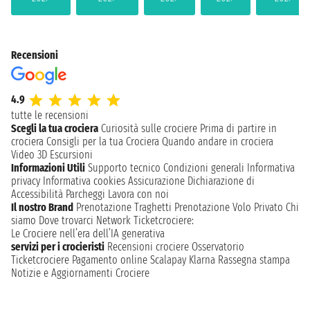
Recensioni
4.9
tutte le recensioni
Scegli la tua crociera
Curiosità sulle crociere
Prima di partire in
crociera
Consigli per la tua Crociera
Quando andare in crociera
Video 3D
Escursioni
Informazioni Utili
Supporto tecnico
Condizioni generali
Informativa
privacy
Informativa cookies
Assicurazione
Dichiarazione di
Accessibilità
Parcheggi
Lavora con noi
Il nostro Brand
Prenotazione Traghetti
Prenotazione Volo Privato
Chi
siamo
Dove trovarci
Network
Ticketcrociere:
Le Crociere nell’era dell’IA generativa
servizi per i crocieristi
Recensioni crociere
Osservatorio
Ticketcrociere
Pagamento online
Scalapay
Klarna
Rassegna stampa
Notizie e Aggiornamenti Crociere