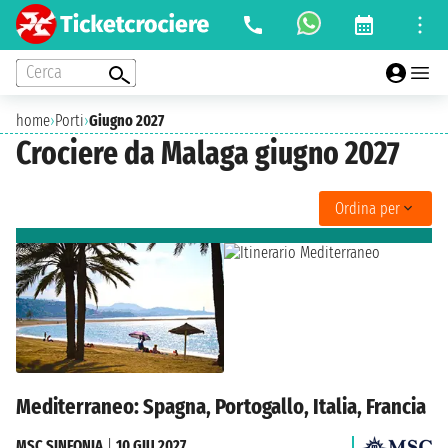
Cerca
home
›
Porti
›
Giugno 2027
Crociere da Malaga giugno 2027
Ordina per
Mediterraneo: Spagna, Portogallo, Italia, Francia
MSC SINFONIA
|
10 GIU 2027