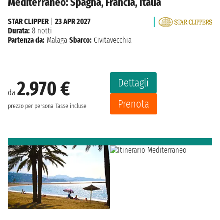
Mediterraneo: Spagna, Francia, Italia
STAR CLIPPER
|
23 APR 2027
Durata:
8 notti
Partenza da:
Malaga
Sbarco:
Civitavecchia
Dettagli
2.970 €
da
Prenota
prezzo per persona
Tasse incluse