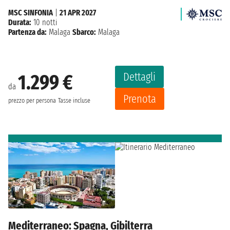
MSC SINFONIA
|
21 APR 2027
Durata:
10 notti
Partenza da:
Malaga
Sbarco:
Malaga
Dettagli
1.299 €
da
Prenota
prezzo per persona
Tasse incluse
Mediterraneo: Spagna, Gibilterra