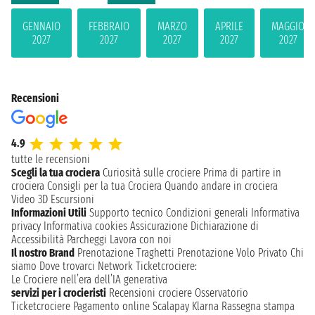
GENNAIO
FEBBRAIO
MARZO
APRILE
MAGGIO
2027
2027
2027
2027
2027
Recensioni
4.9
tutte le recensioni
Scegli la tua crociera
Curiosità sulle crociere
Prima di partire in
crociera
Consigli per la tua Crociera
Quando andare in crociera
Video 3D
Escursioni
Informazioni Utili
Supporto tecnico
Condizioni generali
Informativa
privacy
Informativa cookies
Assicurazione
Dichiarazione di
Accessibilità
Parcheggi
Lavora con noi
Il nostro Brand
Prenotazione Traghetti
Prenotazione Volo Privato
Chi
siamo
Dove trovarci
Network
Ticketcrociere:
Le Crociere nell’era dell’IA generativa
servizi per i crocieristi
Recensioni crociere
Osservatorio
Ticketcrociere
Pagamento online
Scalapay
Klarna
Rassegna stampa