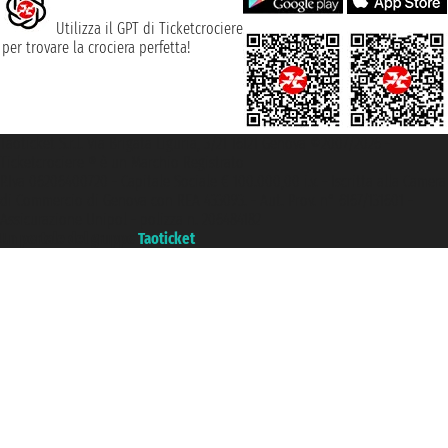
Utilizza il GPT di Ticketcrociere
per trovare la crociera perfetta!
Taoticket S.r.l. Via Brigata Liguria, 3/21 16121 Genova ©2007/2026 -
Ticketcrociere ® è un Marchio Registrato
P.Iva 06206400720 - Capitale Sociale € 100.000,00 i.v. - Iscritta alla Camera
di Commercio di Genova con REA 433093. - Aut. Prov. n° 6167/131601 -
Assicurazione Unipol - polizza n. 206484182
Un portale del gruppo
Taoticket