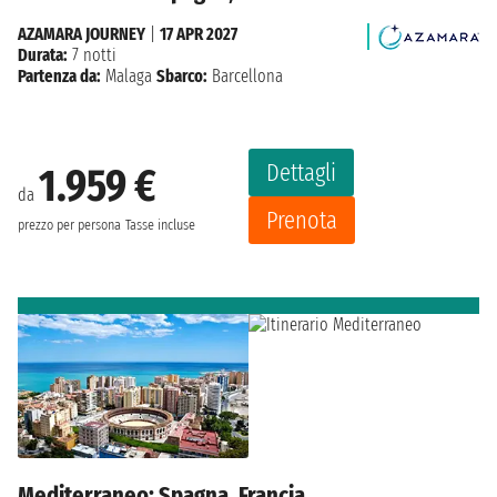
AZAMARA JOURNEY
|
17 APR 2027
Durata:
7 notti
Partenza da:
Malaga
Sbarco:
Barcellona
Dettagli
1.959 €
da
Prenota
prezzo per persona
Tasse incluse
Mediterraneo: Spagna, Francia