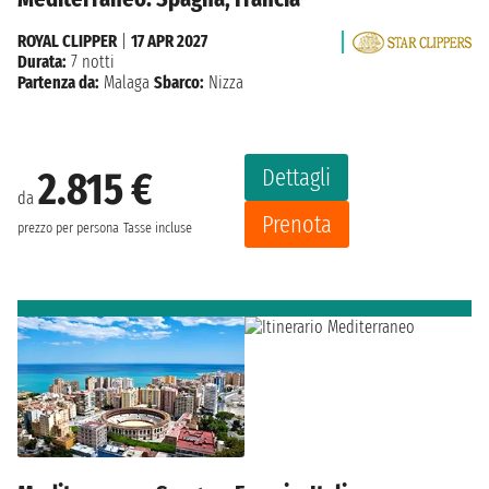
ROYAL CLIPPER
|
17 APR 2027
Durata:
7 notti
Partenza da:
Malaga
Sbarco:
Nizza
Dettagli
2.815 €
da
Prenota
prezzo per persona
Tasse incluse