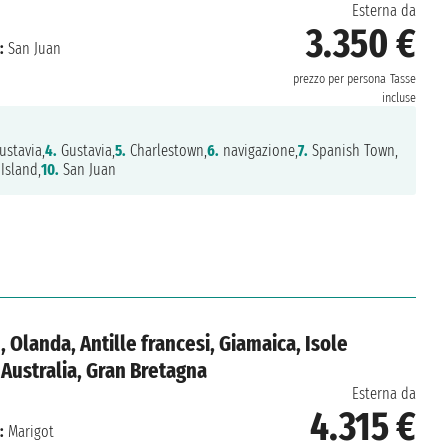
Esterna da
3.350 €
:
San Juan
prezzo per persona
Tasse
incluse
stavia,
4.
Gustavia,
5.
Charlestown,
6.
navigazione,
7.
Spanish Town,
sland,
10.
San Juan
, Olanda, Antille francesi, Giamaica, Isole
 Australia, Gran Bretagna
Esterna da
4.315 €
:
Marigot