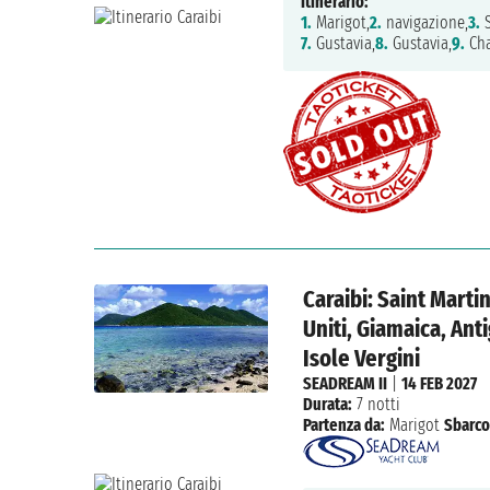
Itinerario:
1.
Marigot,
2.
navigazione,
3.
S
7.
Gustavia,
8.
Gustavia,
9.
Cha
Caraibi: Saint Martin
Uniti, Giamaica, Ant
Isole Vergini
SEADREAM II
|
14 FEB 2027
Durata:
7 notti
Partenza da:
Marigot
Sbarco