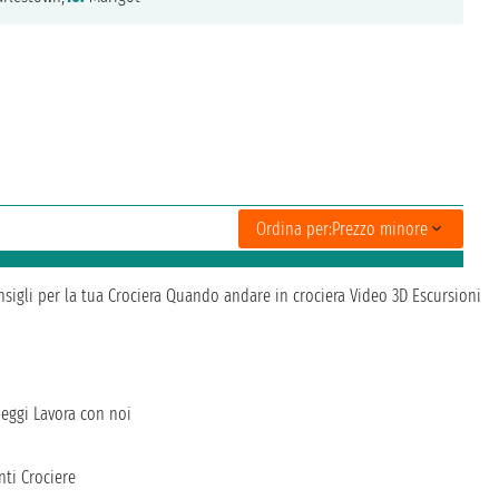
Ordina per:
Prezzo minore
sigli per la tua Crociera
Quando andare in crociera
Video 3D
Escursioni
heggi
Lavora con noi
ti Crociere