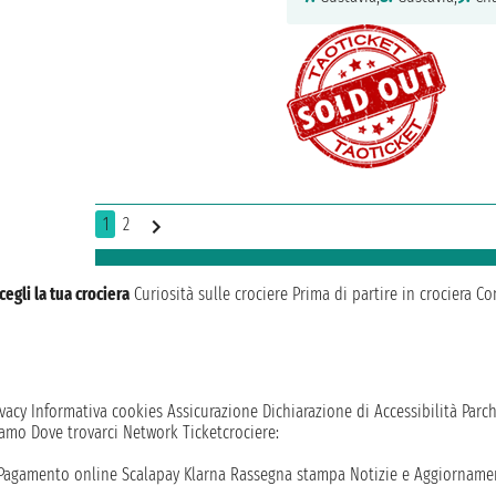
1
2
cegli la tua crociera
Curiosità sulle crociere
Prima di partire in crociera
Con
vacy
Informativa cookies
Assicurazione
Dichiarazione di Accessibilità
Parc
iamo
Dove trovarci
Network
Ticketcrociere:
Pagamento online
Scalapay
Klarna
Rassegna stampa
Notizie e Aggiornamen