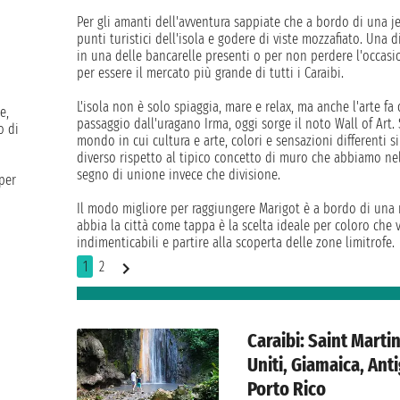
Per gli amanti dell'avventura sappiate che a bordo di una 
punti turistici dell'isola e godere di viste mozzafiato. Una 
in una delle bancarelle presenti o per non perdere l'occasio
per essere il mercato più grande di tutti i Caraibi.
L'isola non è solo spiaggia, mare e relax, ma anche l'arte 
e,
passaggio dall'uragano Irma, oggi sorge il noto Wall of Art. 
o di
mondo in cui cultura e arte, colori e sensazioni differenti 
diverso rispetto al tipico concetto di muro che abbiamo ne
segno di unione invece che divisione.
 per
Il modo migliore per raggiungere Marigot è a bordo di una n
abbia la città come tappa è la scelta ideale per coloro che 
indimenticabili e partire alla scoperta delle zone limitrofe.
1
2
Caraibi: Saint Martin
Uniti, Giamaica, Ant
Porto Rico