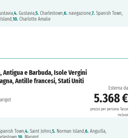
stavia,
4.
Gustavia,
5.
Charlestown,
6.
navigazione,
7.
Spanish Town,
sland,
10.
Charlotte Amalie
, Antigua e Barbuda, Isole Vergini
gna, Antille francesi, Stati Uniti
Esterna da
5.368 €
arigot
prezzo per persona
Tasse
incluse
panish Town,
4.
Saint Johns,
5.
Norman Island,
6.
Anguilla,
rlestown,
10.
Marigot