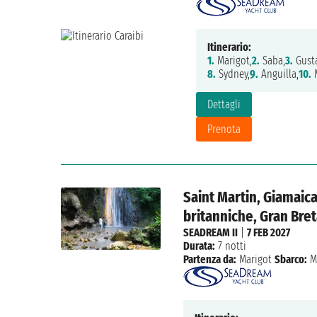
Itinerario:
1.
Marigot,
2.
Saba,
3.
Gusta
8.
Sydney,
9.
Anguilla,
10.
M
Dettagli
Prenota
Saint Martin, Giamaica
britanniche, Gran Breta
SEADREAM II
|
7 FEB 2027
Durata:
7 notti
Partenza da:
Marigot
Sbarco:
M