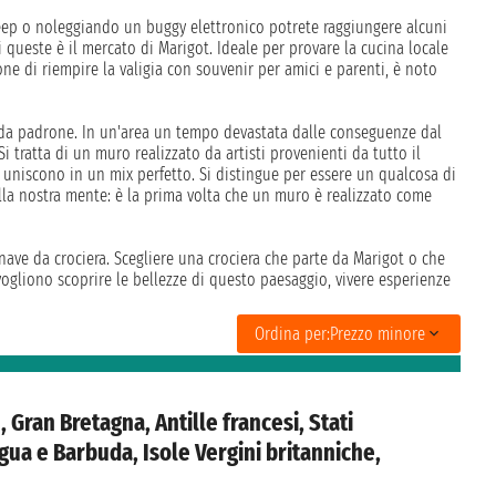
jeep o noleggiando un buggy elettronico potrete raggiungere alcuni
di queste è il mercato di Marigot. Ideale per provare la cucina locale
ne di riempire la valigia con souvenir per amici e parenti, è noto
fa da padrone. In un'area un tempo devastata dalle conseguenze dal
Si tratta di un muro realizzato da artisti provenienti da tutto il
si uniscono in un mix perfetto. Si distingue per essere un qualcosa di
lla nostra mente: è la prima volta che un muro è realizzato come
ave da crociera. Scegliere una crociera che parte da Marigot o che
vogliono scoprire le bellezze di questo paesaggio, vivere esperienze
Ordina per:
Prezzo minore
, Gran Bretagna, Antille francesi, Stati
igua e Barbuda, Isole Vergini britanniche,