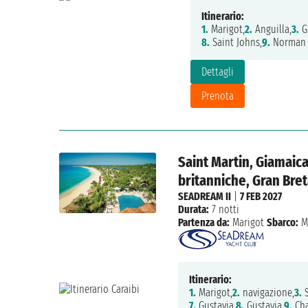
Itinerario:
1.
Marigot,
2.
Anguilla,
3.
Gu
8.
Saint Johns,
9.
Norman I
Dettagli
Prenota
Saint Martin, Giamaica
britanniche, Gran Breta
SEADREAM II
|
7 FEB 2027
Durata:
7 notti
Partenza da:
Marigot
Sbarco:
M
Itinerario:
1.
Marigot,
2.
navigazione,
3.
S
7.
Gustavia,
8.
Gustavia,
9.
Cha