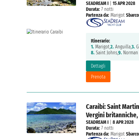
SEADREAM I
|
15 APR 2028
Durata:
7 notti
Partenza da:
Marigot
Sbarco
Itinerario:
1.
Marigot,
2.
Anguilla,
3.
Gu
8.
Saint Johns,
9.
Norman I
Dettagli
Prenota
Caraibi: Saint Martin
Vergini britanniche,
SEADREAM I
|
8 APR 2028
Durata:
7 notti
Partenza da:
Marigot
Sbarco