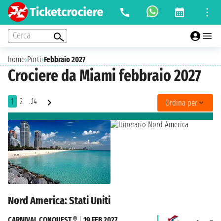
Cerca
home
›
Porti
›
Febbraio 2027
Crociere da Miami febbraio 2027
1
2
..14
Ordina per
Nord America: Stati Uniti
CARNIVAL CONQUEST ®
|
19 FEB 2027