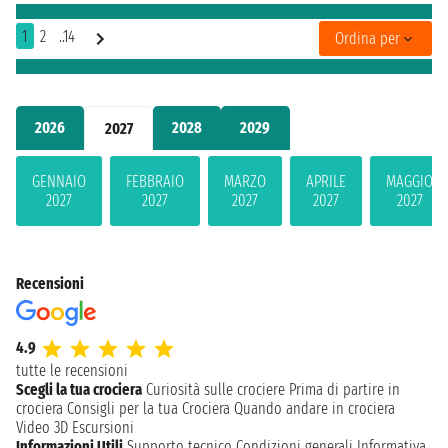
1
2
..14
Ordina per
2026
2028
2029
2027
GENNAIO
FEBBRAIO
MARZO
APRILE
MAGGIO
2027
2027
2027
2027
2027
Recensioni
4.9
tutte le recensioni
Scegli la tua crociera
Curiosità sulle crociere
Prima di partire in
crociera
Consigli per la tua Crociera
Quando andare in crociera
Video 3D
Escursioni
Informazioni Utili
Supporto tecnico
Condizioni generali
Informativa