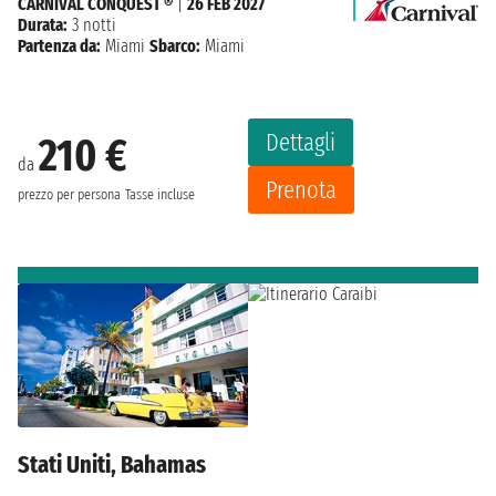
CARNIVAL CONQUEST ®
|
26 FEB 2027
Durata:
3 notti
Partenza da:
Miami
Sbarco:
Miami
Dettagli
210 €
da
Prenota
prezzo per persona
Tasse incluse
Stati Uniti, Bahamas