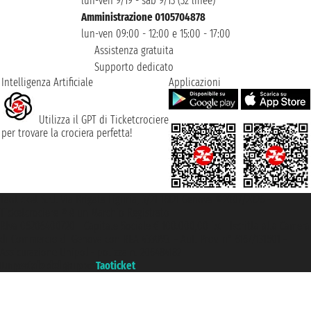
lun-ven 9/19 - sab 9/13 (32 linee)
Amministrazione 0105704878
lun-ven 09:00 - 12:00 e 15:00 - 17:00
Assistenza gratuita
Supporto dedicato
Intelligenza Artificiale
Applicazioni
Utilizza il GPT di Ticketcrociere
per trovare la crociera perfetta!
Taoticket S.r.l. Via Brigata Liguria, 3/21 16121 Genova ©2007/2026 -
Ticketcrociere ® è un Marchio Registrato
P.Iva 06206400720 - Capitale Sociale € 100.000,00 i.v. - Iscritta alla Camera
di Commercio di Genova con REA 433093. - Aut. Prov. n° 6167/131601 -
Assicurazione Unipol - polizza n. 206484182
Un portale del gruppo
Taoticket