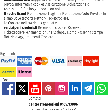
privacy
Informativa cookies
Assicurazione
Dichiarazione di
Accessibilità
Parcheggi
Lavora con noi
Il nostro Brand
Prenotazione Traghetti
Prenotazione Volo Privato
Chi
siamo
Dove trovarci
Network
Ticketcrociere:
Le Crociere nell’era dell’IA generativa
servizi per i crocieristi
Recensioni crociere
Osservatorio
Ticketcrociere
Pagamento online
Scalapay
Klarna
Rassegna stampa
Notizie e Aggiornamenti Crociere
Pagamenti
Social
Contatti
Centro Prenotazioni 0105733006