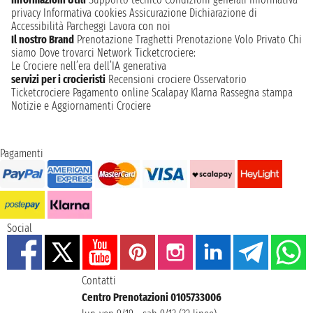
privacy
Informativa cookies
Assicurazione
Dichiarazione di
Accessibilità
Parcheggi
Lavora con noi
Il nostro Brand
Prenotazione Traghetti
Prenotazione Volo Privato
Chi
siamo
Dove trovarci
Network
Ticketcrociere:
Le Crociere nell’era dell’IA generativa
servizi per i crocieristi
Recensioni crociere
Osservatorio
Ticketcrociere
Pagamento online
Scalapay
Klarna
Rassegna stampa
Notizie e Aggiornamenti Crociere
Pagamenti
Social
Contatti
Centro Prenotazioni 0105733006