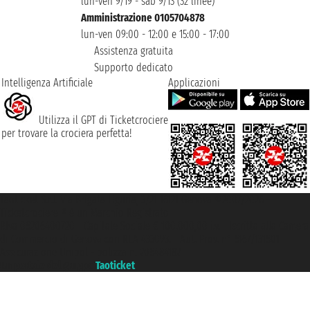
lun-ven 9/19 - sab 9/13 (32 linee)
Amministrazione 0105704878
lun-ven 09:00 - 12:00 e 15:00 - 17:00
Assistenza gratuita
Supporto dedicato
Intelligenza Artificiale
Applicazioni
Utilizza il GPT di Ticketcrociere
per trovare la crociera perfetta!
Taoticket S.r.l. Via Brigata Liguria, 3/21 16121 Genova ©2007/2026 -
Ticketcrociere ® è un Marchio Registrato
P.Iva 06206400720 - Capitale Sociale € 100.000,00 i.v. - Iscritta alla Camera
di Commercio di Genova con REA 433093. - Aut. Prov. n° 6167/131601 -
Assicurazione Unipol - polizza n. 206484182
Un portale del gruppo
Taoticket