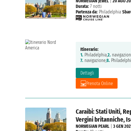
NORWEGIAN JEWEL
|
20 AGO 2
Durata:
7 notti
Partenza da:
Philadelphia
Sbar
Itinerario:
1.
Philadelphia,
2.
navigazion
7.
navigazione,
8.
Philadelph
Dettagli
Prenota Online
Caraibi: Stati Uniti, 
Vergini britanniche, I
NORWEGIAN PEARL
|
3 GEN 202