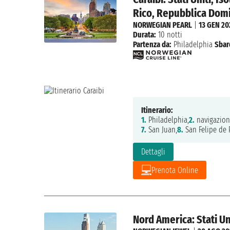
Rico, Repubblica Dom
NORWEGIAN PEARL
|
13 GEN 20
Durata:
10 notti
Partenza da:
Philadelphia
Sbar
Itinerario:
1.
Philadelphia,
2.
navigazion
7.
San Juan,
8.
San Felipe de 
Dettagli
Prenota Online
Nord America: Stati U