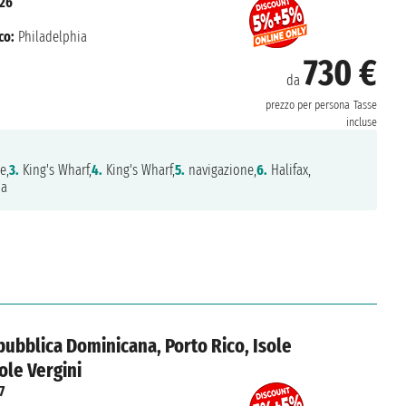
026
co:
Philadelphia
730 €
da
prezzo per persona
Tasse
incluse
e,
3.
King's Wharf,
4.
King's Wharf,
5.
navigazione,
6.
Halifax,
ia
Repubblica Dominicana, Porto Rico, Isole
sole Vergini
7