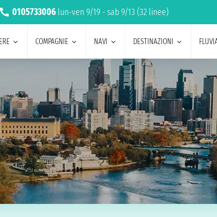
0105733006
lun-ven 9/19 - sab 9/13 (32 linee)
ERE
COMPAGNIE
NAVI
DESTINAZIONI
FLUVIA