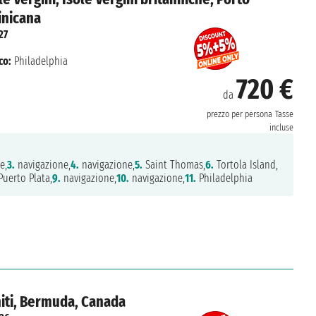
inicana
27
co:
Philadelphia
720 €
da
prezzo per persona
Tasse
incluse
e,
3.
navigazione,
4.
navigazione,
5.
Saint Thomas,
6.
Tortola Island,
Puerto Plata,
9.
navigazione,
10.
navigazione,
11.
Philadelphia
niti, Bermuda, Canada