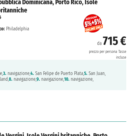
Repubblica Dominicana, Porto Rico, Isole
 britanniche
6
co:
Philadelphia
715 €
da
prezzo per persona
Tasse
incluse
e,
3.
navigazione,
4.
San Felipe de Puerto Plata,
5.
San Juan,
land,
8.
navigazione,
9.
navigazione,
10.
navigazione,
sole Vergini, Isole Vergini britanniche, Porto