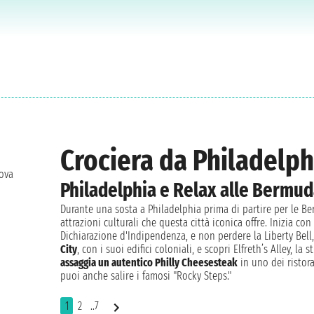
Crociera da Philadelph
rova
Philadelphia e Relax alle Bermu
Durante una sosta a Philadelphia prima di partire per le Be
attrazioni culturali che questa città iconica offre. Inizia co
Dichiarazione d'Indipendenza, e non perdere la Liberty Bell,
City
, con i suoi edifici coloniali, e scopri Elfreth’s Alley, l
assaggia un autentico Philly Cheesesteak
in uno dei ristora
puoi anche salire i famosi "Rocky Steps."
1
2
..7