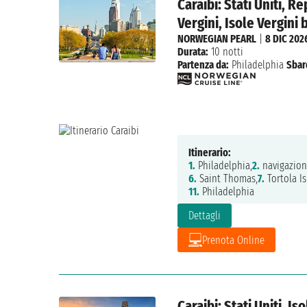
Caraibi: Stati Uniti, 
Vergini, Isole Vergini
NORWEGIAN PEARL
|
8 DIC 202
Durata:
10 notti
Partenza da:
Philadelphia
Sbar
Itinerario:
1.
Philadelphia,
2.
navigazion
6.
Saint Thomas,
7.
Tortola Is
11.
Philadelphia
Dettagli
Prenota Online
Caraibi: Stati Uniti, I