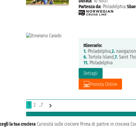
Durata:
10 notti
Partenza da:
Philadelphia
Sbar
Itinerario:
1.
Philadelphia,
2.
navigazion
6.
Tortola Island,
7.
Saint Th
11.
Philadelphia
Dettagli
Prenota Online
1
2
..7
cegli la tua crociera
Curiosità sulle crociere
Prima di partire in crociera
Con