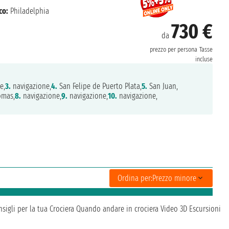
co:
Philadelphia
730 €
da
prezzo per persona
Tasse
incluse
e,
3.
navigazione,
4.
San Felipe de Puerto Plata,
5.
San Juan,
omas,
8.
navigazione,
9.
navigazione,
10.
navigazione,
Ordina per:
Prezzo minore
sigli per la tua Crociera
Quando andare in crociera
Video 3D
Escursioni