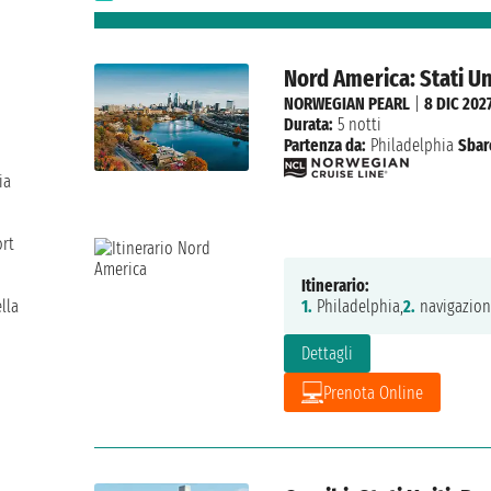
Nord America: Stati U
NORWEGIAN PEARL
|
8 DIC 202
Durata:
5 notti
Partenza da:
Philadelphia
Sbar
ia
ort
Itinerario:
lla
1.
Philadelphia,
2.
navigazion
Dettagli
Prenota Online