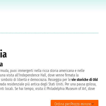
ia
da
rmuda, puoi immergerti nella ricca storia americana e nelle
n una visita all'Independence Hall, dove venne firmata la
 simbolo di libertà e democrazia. Passeggia per le
vie storiche di Old
a strada residenziale più antica degli Stati Uniti. Per una pausa golosa,
nti locali. Se hai tempo, visita il Philadelphia Museum of Art, dove
Ordina per:
Prezzo minore