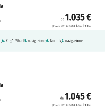
da
1.035 €
da
a
prezzo per persona
Tasse incluse
f,
4.
King's Wharf,
5.
navigazione,
6.
Norfolk,
7.
navigazione,
da
1.045 €
da
a
prezzo per persona
Tasse incluse