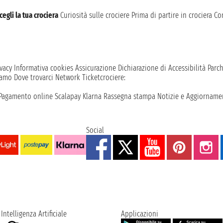
cegli la tua crociera
Curiosità sulle crociere
Prima di partire in crociera
Con
vacy
Informativa cookies
Assicurazione
Dichiarazione di Accessibilità
Parc
iamo
Dove trovarci
Network
Ticketcrociere:
Pagamento online
Scalapay
Klarna
Rassegna stampa
Notizie e Aggiornamen
Social
Intelligenza Artificiale
Applicazioni