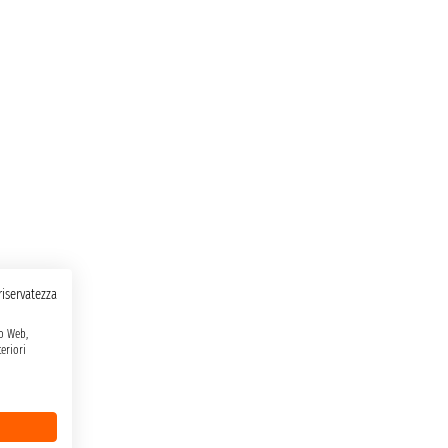
 riservatezza
to Web,
eriori