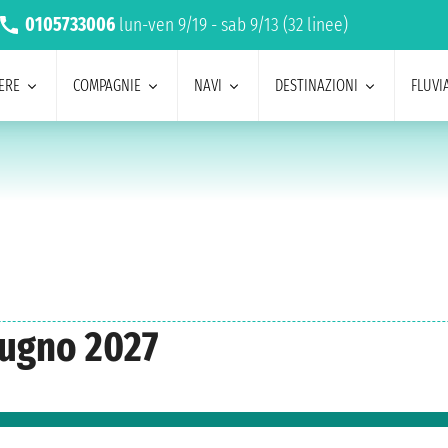
0105733006
lun-ven 9/19 - sab 9/13 (32 linee)
ERE
COMPAGNIE
NAVI
DESTINAZIONI
FLUVIA
iugno 2027