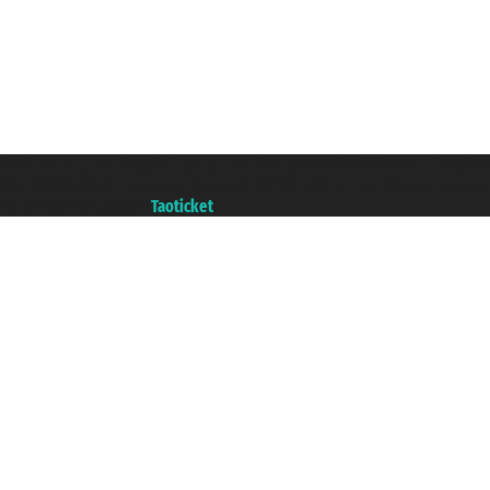
Taoticket S.r.l. Via Brigata Liguria, 3/21 16121 Genova ©2007/2026 - Ticketc
P.Iva 06206400720 - Capitale Sociale € 100.000,00 i.v. - Iscritta alla Came
Un portale del gruppo
Taoticket