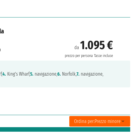
da
1.095 €
da
a
prezzo per persona
Tasse incluse
f,
4.
King's Wharf,
5.
navigazione,
6.
Norfolk,
7.
navigazione,
Ordina per:
Prezzo minore