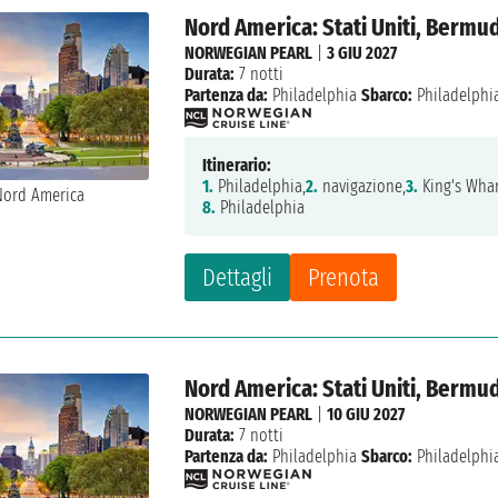
Nord America: Stati Uniti, Bermu
NORWEGIAN PEARL
|
3 GIU 2027
Durata:
7 notti
Partenza da:
Philadelphia
Sbarco:
Philadelphi
Itinerario:
1.
Philadelphia,
2.
navigazione,
3.
King's Whar
8.
Philadelphia
Dettagli
Prenota
Nord America: Stati Uniti, Bermu
NORWEGIAN PEARL
|
10 GIU 2027
Durata:
7 notti
Partenza da:
Philadelphia
Sbarco:
Philadelphi