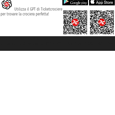
Utilizza il GPT di Ticketcrociere
per trovare la crociera perfetta!
rociere ® è un Marchio Registrato
ra di Commercio di Genova con REA 433093. - Aut. Prov. n° 6167/131601 - Ass