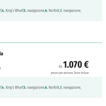
f,
4.
King's Wharf,
5.
navigazione,
6.
Norfolk,
7.
navigazione,
da
1.070 €
da
a
prezzo per persona
Tasse incluse
f,
4.
King's Wharf,
5.
navigazione,
6.
Norfolk,
7.
navigazione,