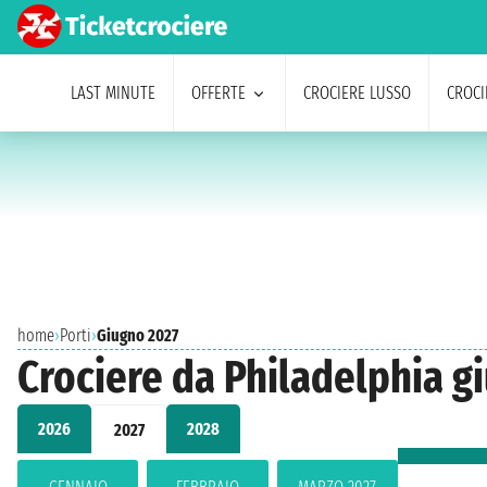
LAST MINUTE
OFFERTE
CROCIERE LUSSO
CROCI
home
›
Porti
›
Giugno 2027
Crociere da Philadelphia g
2026
2028
2027