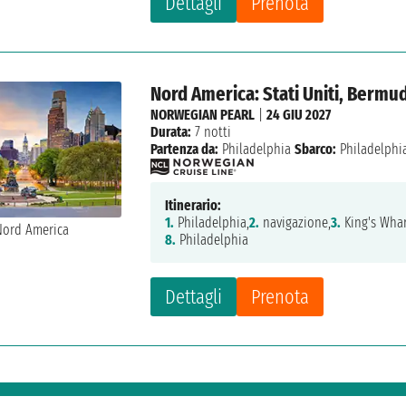
Dettagli
Prenota
Nord America: Stati Uniti, Bermu
NORWEGIAN PEARL
|
24 GIU 2027
Durata:
7 notti
Partenza da:
Philadelphia
Sbarco:
Philadelphi
Itinerario:
1.
Philadelphia,
2.
navigazione,
3.
King's Whar
8.
Philadelphia
Dettagli
Prenota