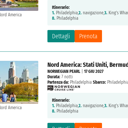
Itinerario:
1.
Philadelphia,
2.
navigazione,
3.
King's Whar
8.
Philadelphia
Dettagli
Prenota
Nord America: Stati Uniti, Bermu
NORWEGIAN PEARL
|
17 GIU 2027
Durata:
7 notti
Partenza da:
Philadelphia
Sbarco:
Philadelphi
Itinerario:
1.
Philadelphia,
2.
navigazione,
3.
King's Whar
8.
Philadelphia