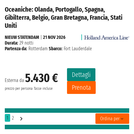
Oceaniche: Olanda, Portogallo, Spagna,
Gibilterra, Belgio, Gran Bretagna, Francia, Stati
Uniti
NIEUW STATENDAM
|
21 NOV 2026
Durata:
29 notti
Partenza da:
Rotterdam
Sbarco:
Fort Lauderdale
Dettagli
5.430 €
Esterna da
Prenota
prezzo per persona
Tasse incluse
1
2
Ordina per