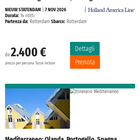
NIEUW STATENDAM
|
7 NOV 2026
Durata:
14 notti
Partenza da:
Rotterdam
Sbarco:
Rotterdam
Dettagli
2.400 €
da
Prenota
prezzo per persona
Tasse incluse
Mediterraneo: Olanda, Portogallo, Spagna,