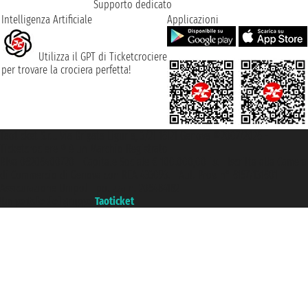
Supporto dedicato
Intelligenza Artificiale
Applicazioni
Utilizza il GPT di Ticketcrociere
per trovare la crociera perfetta!
Taoticket S.r.l. Via Brigata Liguria, 3/21 16121 Genova ©2007/2026 -
Ticketcrociere ® è un Marchio Registrato
P.Iva 06206400720 - Capitale Sociale € 100.000,00 i.v. - Iscritta alla Camera
di Commercio di Genova con REA 433093. - Aut. Prov. n° 6167/131601 -
Assicurazione Unipol - polizza n. 206484182
Un portale del gruppo
Taoticket