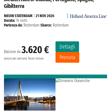
Gibilterra
NIEUW STATENDAM
|
21 NOV 2026
Durata:
14 notti
Partenza da:
Rotterdam
Sbarco:
Rotterdam
Dettagli
3.620 €
Balcone da
Prenota
prezzo per persona
Tasse incluse