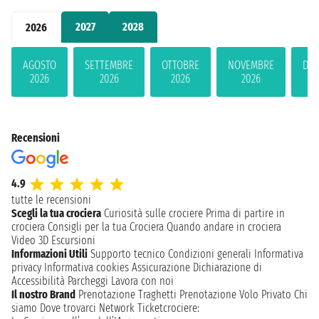
2027
2028
2026
AGOSTO
SETTEMBRE
OTTOBRE
NOVEMBRE
DIC
2026
2026
2026
2026
2
Recensioni
4.9
tutte le recensioni
Scegli la tua crociera
Curiosità sulle crociere
Prima di partire in
crociera
Consigli per la tua Crociera
Quando andare in crociera
Video 3D
Escursioni
Informazioni Utili
Supporto tecnico
Condizioni generali
Informativa
privacy
Informativa cookies
Assicurazione
Dichiarazione di
Accessibilità
Parcheggi
Lavora con noi
Il nostro Brand
Prenotazione Traghetti
Prenotazione Volo Privato
Chi
siamo
Dove trovarci
Network
Ticketcrociere: