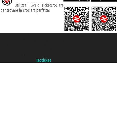
Utilizza il GPT di Ticketcrociere
per trovare la crociera perfetta!
Taoticket S.r.l. Via Brigata Liguria, 3/21 16121 Genova ©2007/2026 -
Ticketcrociere ® è un Marchio Registrato
P.Iva 06206400720 - Capitale Sociale € 100.000,00 i.v. - Iscritta alla Camera
di Commercio di Genova con REA 433093. - Aut. Prov. n° 6167/131601 -
Assicurazione Unipol - polizza n. 206484182
Un portale del gruppo
Taoticket