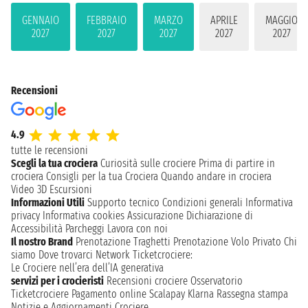
GENNAIO
FEBBRAIO
MARZO
APRILE
MAGGIO
2027
2027
2027
2027
2027
Recensioni
4.9
tutte le recensioni
Scegli la tua crociera
Curiosità sulle crociere
Prima di partire in
crociera
Consigli per la tua Crociera
Quando andare in crociera
Video 3D
Escursioni
Informazioni Utili
Supporto tecnico
Condizioni generali
Informativa
privacy
Informativa cookies
Assicurazione
Dichiarazione di
Accessibilità
Parcheggi
Lavora con noi
Il nostro Brand
Prenotazione Traghetti
Prenotazione Volo Privato
Chi
siamo
Dove trovarci
Network
Ticketcrociere:
Le Crociere nell’era dell’IA generativa
servizi per i crocieristi
Recensioni crociere
Osservatorio
Ticketcrociere
Pagamento online
Scalapay
Klarna
Rassegna stampa
Notizie e Aggiornamenti Crociere