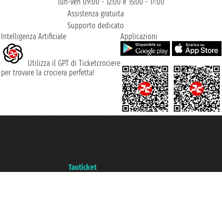
lun-ven 09:00 - 12:00 e 15:00 - 17:00
Assistenza gratuita
Supporto dedicato
Intelligenza Artificiale
Applicazioni
Utilizza il GPT di Ticketcrociere
per trovare la crociera perfetta!
Taoticket S.r.l. Via Brigata Liguria, 3/21 16121 Genova ©2007/2026 -
Ticketcrociere ® è un Marchio Registrato
P.Iva 06206400720 - Capitale Sociale € 100.000,00 i.v. - Iscritta alla Camera
di Commercio di Genova con REA 433093. - Aut. Prov. n° 6167/131601 -
Assicurazione Unipol - polizza n. 206484182
Un portale del gruppo
Taoticket