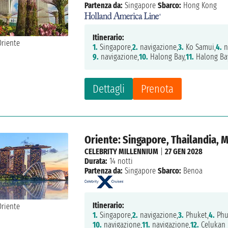
Partenza da:
Singapore
Sbarco:
Hong Kong
Itinerario:
1.
Singapore,
2.
navigazione,
3.
Ko Samui,
4.
n
9.
navigazione,
10.
Halong Bay,
11.
Halong Ba
Dettagli
Prenota
Oriente: Singapore, Thailandia, 
CELEBRITY MILLENNIUM
|
27 GEN 2028
Durata:
14 notti
Partenza da:
Singapore
Sbarco:
Benoa
Itinerario:
1.
Singapore,
2.
navigazione,
3.
Phuket,
4.
Phu
10.
navigazione,
11.
navigazione,
12.
Celukan 