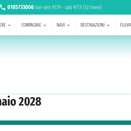
0105733006
lun-ven 9/19 - sab 9/13 (32 linee)
ERE
COMPAGNIE
NAVI
DESTINAZIONI
FLUVIA
naio 2028