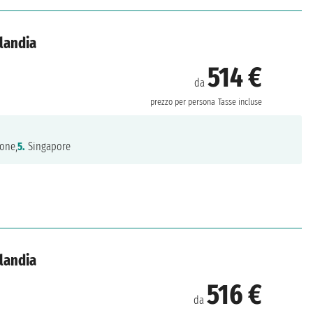
ilandia
514 €
da
prezzo per persona
Tasse incluse
one,
5.
Singapore
ilandia
516 €
da