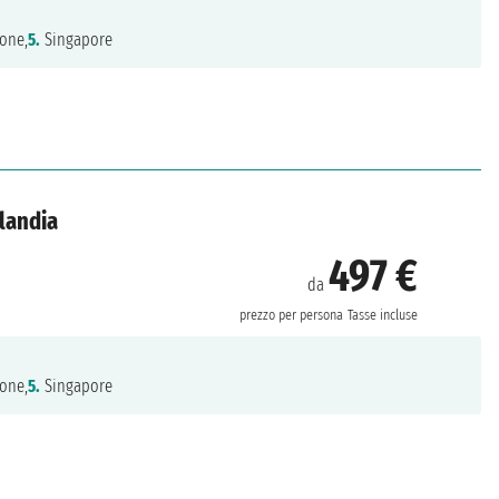
one,
5.
Singapore
ilandia
497 €
da
prezzo per persona
Tasse incluse
one,
5.
Singapore