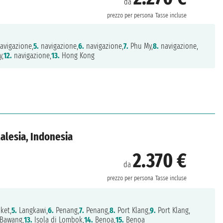
da
prezzo per persona
Tasse incluse
avigazione,
5.
navigazione,
6.
navigazione,
7.
Phu My,
8.
navigazione,
y,
12.
navigazione,
13.
Hong Kong
Malesia, Indonesia
2.370 €
da
prezzo per persona
Tasse incluse
ket,
5.
Langkawi,
6.
Penang,
7.
Penang,
8.
Port Klang,
9.
Port Klang,
Bawang,
13.
Isola di Lombok,
14.
Benoa,
15.
Benoa