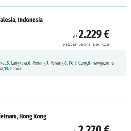
Malesia, Indonesia
2.229 €
da
prezzo per persona
Tasse incluse
ket,
5.
Langkawi,
6.
Penang,
7.
Penang,
8.
Port Klang,
9.
navigazione,
a,
13.
Benoa
 Vietnam, Hong Kong
2.270 €