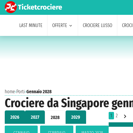
LAST MINUTE
OFFERTE
CROCIERE LUSSO
CROCI
home
›
Porti
›
Gennaio 2028
Crociere da Singapore gen
1
2
2026
2027
2029
2028