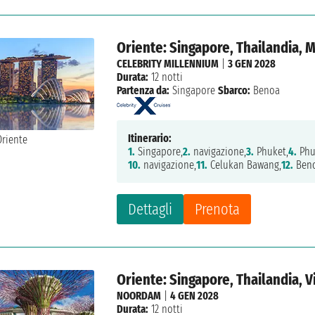
Oriente: Singapore, Thailandia, 
CELEBRITY MILLENNIUM
|
3 GEN 2028
Durata:
12 notti
Partenza da:
Singapore
Sbarco:
Benoa
Itinerario:
1.
Singapore,
2.
navigazione,
3.
Phuket,
4.
Phu
10.
navigazione,
11.
Celukan Bawang,
12.
Beno
Dettagli
Prenota
Oriente: Singapore, Thailandia,
NOORDAM
|
4 GEN 2028
Durata:
12 notti