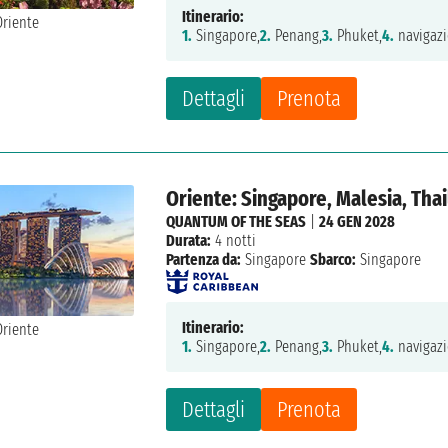
Itinerario:
1.
Singapore,
2.
Penang,
3.
Phuket,
4.
navigazi
Dettagli
Prenota
Oriente: Singapore, Malesia, Tha
QUANTUM OF THE SEAS
|
24 GEN 2028
Durata:
4 notti
Partenza da:
Singapore
Sbarco:
Singapore
Itinerario:
1.
Singapore,
2.
Penang,
3.
Phuket,
4.
navigazi
Dettagli
Prenota