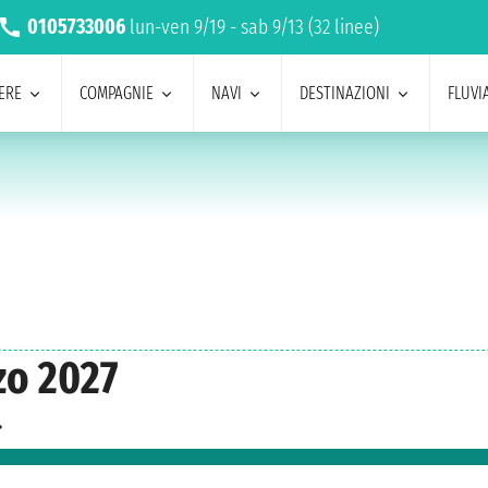
0105733006
lun-ven 9/19 - sab 9/13 (32 linee)
ERE
COMPAGNIE
NAVI
DESTINAZIONI
FLUVIA
zo 2027