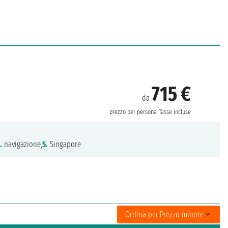
715 €
da
prezzo per persona
Tasse incluse
.
navigazione,
5.
Singapore
Ordina per:
Prezzo minore