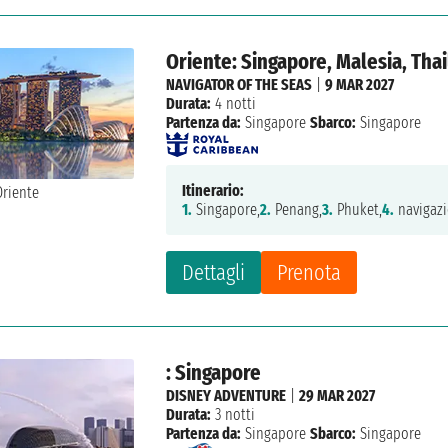
Oriente: Singapore, Malesia, Tha
NAVIGATOR OF THE SEAS
|
9 MAR 2027
Durata:
4 notti
Partenza da:
Singapore
Sbarco:
Singapore
Itinerario:
1.
Singapore,
2.
Penang,
3.
Phuket,
4.
navigazi
Dettagli
Prenota
: Singapore
DISNEY ADVENTURE
|
29 MAR 2027
Durata:
3 notti
Partenza da:
Singapore
Sbarco:
Singapore