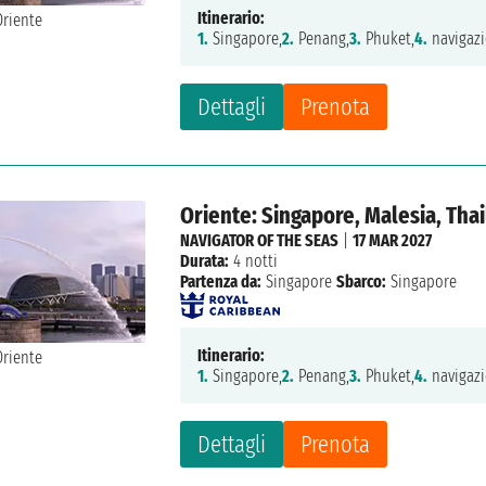
Itinerario:
1.
Singapore,
2.
Penang,
3.
Phuket,
4.
navigazi
Dettagli
Prenota
Oriente: Singapore, Malesia, Tha
NAVIGATOR OF THE SEAS
|
17 MAR 2027
Durata:
4 notti
Partenza da:
Singapore
Sbarco:
Singapore
Itinerario:
1.
Singapore,
2.
Penang,
3.
Phuket,
4.
navigazi
Dettagli
Prenota