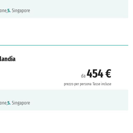
one,
5.
Singapore
ilandia
454 €
da
prezzo per persona
Tasse incluse
one,
5.
Singapore