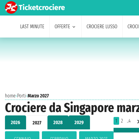
LAST MINUTE
OFFERTE
CROCIERE LUSSO
CROCI
home
›
Porti
›
Marzo 2027
Crociere da Singapore mar
1
2
..4
2026
2028
2029
2027