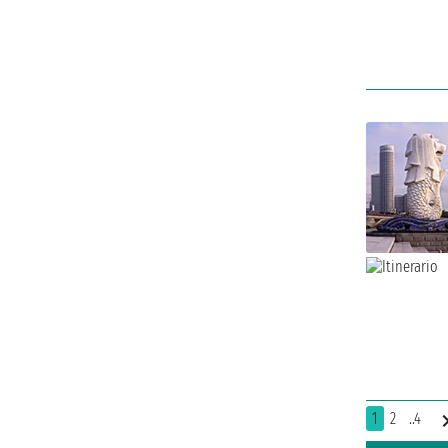
1
2
..4