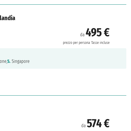
ilandia
495 €
da
prezzo per persona
Tasse incluse
one,
5.
Singapore
574 €
da