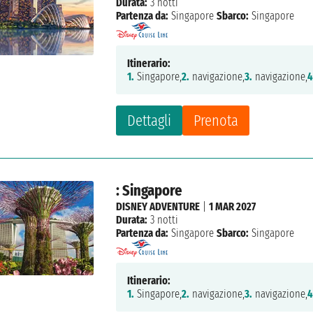
Durata:
3 notti
Partenza da:
Singapore
Sbarco:
Singapore
Itinerario:
1.
Singapore,
2.
navigazione,
3.
navigazione,
4
Dettagli
Prenota
: Singapore
DISNEY ADVENTURE
|
1 MAR 2027
Durata:
3 notti
Partenza da:
Singapore
Sbarco:
Singapore
Itinerario:
1.
Singapore,
2.
navigazione,
3.
navigazione,
4